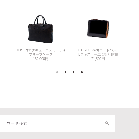
7QS-R(ナナキューエス-アール)
CORDOVAN(コードバン)
C
ン)
ブリーフケース
Lファスナー二つ折り財布
小
132,000円
71,500円