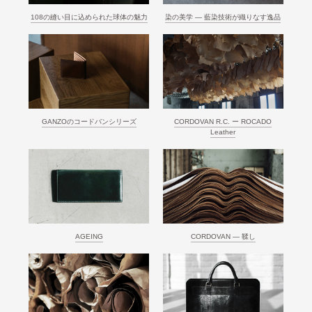
108の縫い目に込められた球体の魅力
染の美学 ― 藍染技術が織りなす逸品
GANZOのコードバンシリーズ
CORDOVAN R.C. ー ROCADO
Leather
AGEING
CORDOVAN ― 鞣し