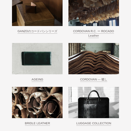
GANZOのコードバンシリーズ
CORDOVAN R.C. ー ROCADO
Leather
AGEING
CORDOVAN ― 鞣し
BRIDLE LEATHER
LUGGAGE COLLECTION