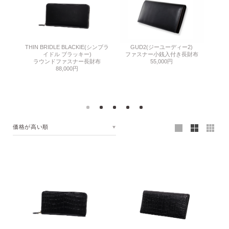
THIN BRIDLE BLACKIE(シンブラ
COR
シェルコ
GUD2(ジーユーディー2)
イドル ブラッキー)
ファスナー小銭入付き長財布
ラウンドファスナー長財布
ラ
長財布
55,000円
88,000円
価格が高い順