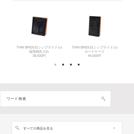
THIN BRIDLE(シンブライドル)
THIN BRIDLE(シンブライドル)
C
縦型純札入れ
カードケース
38,500円
44,000円
すべての商品を見る