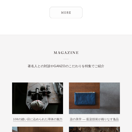
著名人との対談やGANZOのこだわりを特集でご紹介
108の縫い目に込められた球体の魅力
染の美学 ― 藍染技術が織りなす逸品