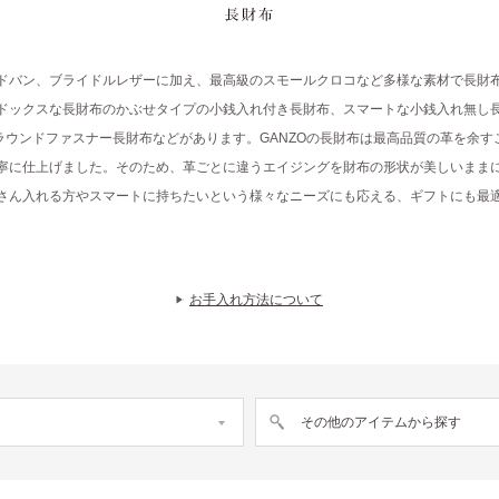
長財布
ドバン、ブライドルレザーに加え、最高級のスモールクロコなど多様な素材で長財
ドックスな長財布のかぶせタイプの小銭入れ付き長財布、スマートな小銭入れ無し
ラウンドファスナー長財布などがあります。GANZOの長財布は最高品質の革を余す
寧に仕上げました。そのため、革ごとに違うエイジングを財布の形状が美しいまま
さん入れる方やスマートに持ちたいという様々なニーズにも応える、ギフトにも最
お手入れ方法について
その他のアイテムから探す