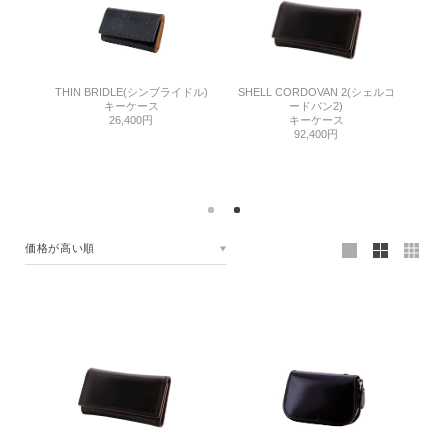
ドバンア
THIN BRIDLE(シンブライドル)
GU
SHELL CORDOVAN 2(シェルコ
キーケース
ードバン2)
ケース
26,400円
キーケース
92,400円
価格が高い順