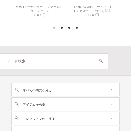
7QS-R(ナナキューエス-アール)
CORDOVAN(コードバン)
C
ン)
ブリーフケース
Lファスナー二つ折り財布
小
132,000円
71,500円
すべての商品を見る
アイテムから探す
コレクションから探す