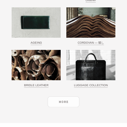
Leather
AGEING
CORDOVAN ― 鞣し
BRIDLE LEATHER
LUGGAGE COLLECTION