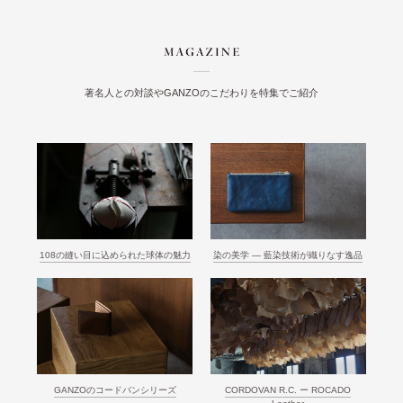
著名人との対談やGANZOのこだわりを特集でご紹介
108の縫い目に込められた球体の魅力
染の美学 ― 藍染技術が織りなす逸品
GANZOのコードバンシリーズ
CORDOVAN R.C. ー ROCADO