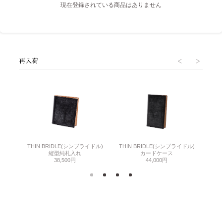
現在登録されている商品はありません
THIN BRIDLE(シンブライドル)
THIN BRIDLE(シンブライドル)
C
縦型純札入れ
カードケース
38,500円
44,000円