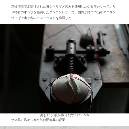
気仙沼港で水揚げされたヨシキリザメのみを使用したケセマシリーズ。サ
メ特有の水シボを強調したタンニンレザーで、個体が持つ凹凸をアニリン
仕上げで山と谷のコントラストを強調した。
美しいシボが織りなすKESEMA
サメ革に込められた気仙沼復興の背景