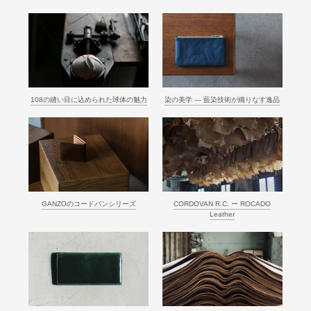
108の縫い目に込められた球体の魅力
染の美学 ― 藍染技術が織りなす逸品
GANZOのコードバンシリーズ
CORDOVAN R.C. ー ROCADO
Leather