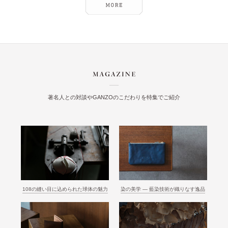
著名人との対談やGANZOのこだわりを特集でご紹介
108の縫い目に込められた球体の魅力
染の美学 ― 藍染技術が織りなす逸品