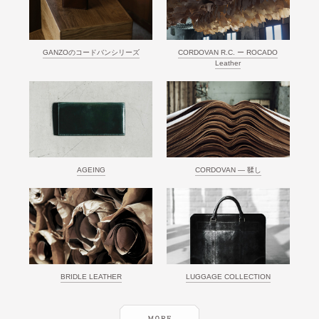
GANZOのコードバンシリーズ
CORDOVAN R.C. ー ROCADO
Leather
AGEING
CORDOVAN ― 鞣し
BRIDLE LEATHER
LUGGAGE COLLECTION