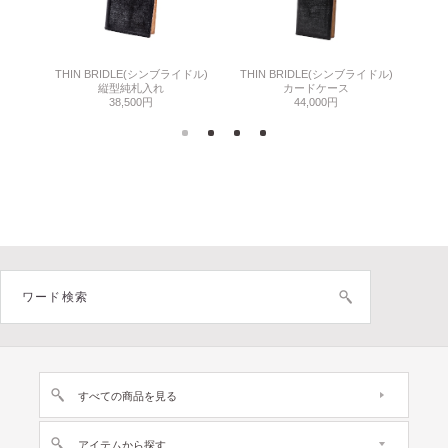
THIN BRIDLE(シンブライドル)
THIN BRIDLE(シンブライドル)
C
縦型純札入れ
カードケース
38,500円
44,000円
すべての商品を見る
アイテムから探す