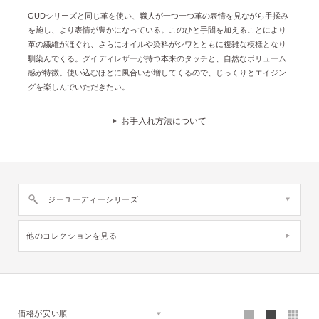
GUDシリーズと同じ革を使い、​職人が一つ一つ革の表情を見ながら手揉み
を施し、より表情が豊かになっている。このひと手間を加えることにより​
革の繊維がほぐれ、さらにオイルや染料がシワとともに複雑な模様となり
馴染んでくる。グイディレザーが持つ本来のタッチと、自然なボリューム
感が特徴。使い込むほどに風合いが増してくるので、じっくりとエイジン
グを楽しんでいただきたい。
お手入れ方法について
ジーユーディーシリーズ
他のコレクションを見る
価格が安い順