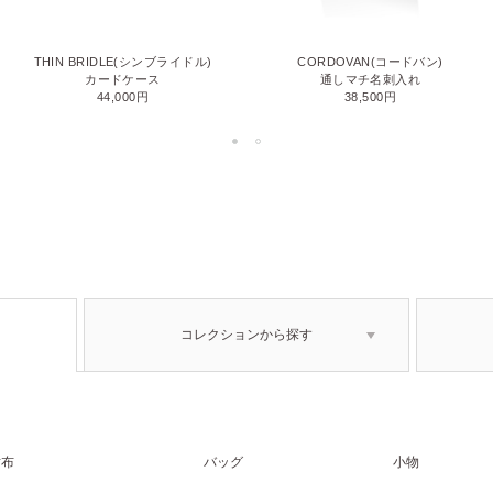
THIN BRIDLE(シンブライドル)
CORDOVAN(コードバン)
カードケース
通しマチ名刺入れ
44,000円
38,500円
コレクションから探す
財布
バッグ
小物