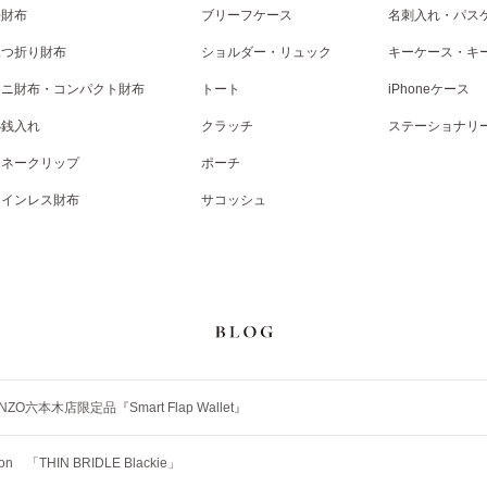
長財布
ブリーフケース
名刺入れ・パス
二つ折り財布
ショルダー・リュック
キーケース・キ
ミニ財布・コンパクト財布
トート
iPhoneケース
小銭入れ
クラッチ
ステーショナリ
マネークリップ
ポーチ
コインレス財布
サコッシュ
NZO六本木店限定品『Smart Flap Wallet』
tion 「THIN BRIDLE Blackie」