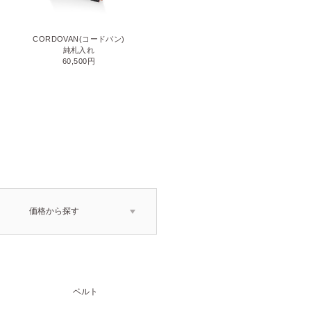
CORDOVAN(コードバン)
CORDOVAN(コードバン)
小銭入れ付き二つ折り財布
純札入れ
71,500円
60,500円
価格から探す
ベルト