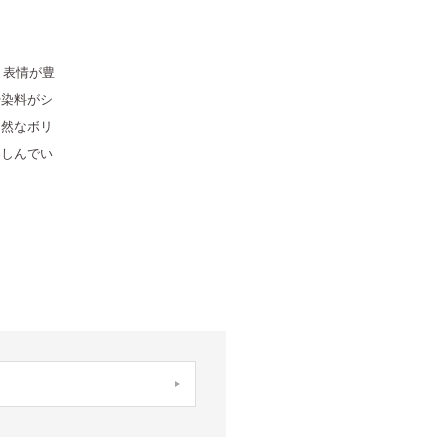
り表情が豊
や染料がシ
自然なボリ
楽しんでい