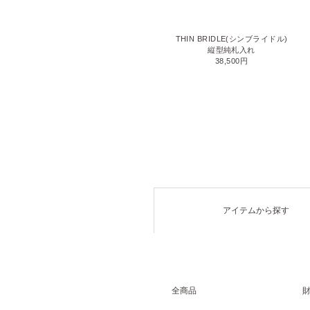
LIZARD6(リザード6)
THIN BRIDLE(シンブライドル)
名刺入れ
縦型純札入れ
71,500円
38,500円
アイテムから探す
全商品