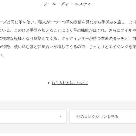
GUD ST ジーユーディー エスティ―
リーズと同じ革を使い、​職人が一つ一つ革の表情を見ながら手揉みを施し、よ
ている。このひと手間を加えることにより​革の繊維がほぐれ、さらにオイル
に複雑な模様となり馴染んでくる。グイディレザーが持つ本来のタッチと、
が特徴。使い込むほどに風合いが増してくるので、じっくりとエイジングを
い。
お手入れ方法について
他のコレクションを見る