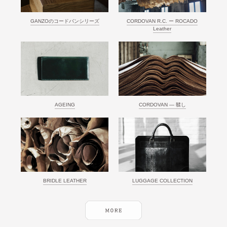
GANZOのコードバンシリーズ
CORDOVAN R.C. ー ROCADO
Leather
AGEING
CORDOVAN ― 鞣し
BRIDLE LEATHER
LUGGAGE COLLECTION