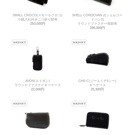
SMALL CROCO(スモールクロコ)
SHELL CORDOVAN 2(シェルコー
小銭入れ付き二つ折り財布
ドバン2)
253,000円
ラウンドファスナー長財布
286,000円
AVON(エイボン)
GH5-C(ジーエイチ5シー)
ラウンドファスナーキーケース
キーケース
22,000円
25,300円