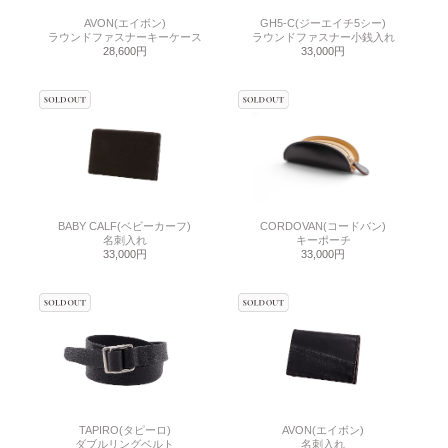
AVON(エイボン)
GH5-C(ジーエイチ5シー)
ラウンドファスナーキーケース
ラウンドファスナー小銭入れ
28,600円
33,000円
BABY CALF(ベビーカーフ)
CORDOVAN(コードバン)
名刺入れ
キーポーチ
33,000円
33,000円
TAPIRO(タピーロ)
AVON(エイボン)
ダブルリングベルト
名刺入れ