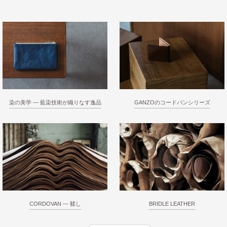
染の美学 ― 藍染技術が織りなす逸品
GANZOのコードバンシリーズ
CORDOVAN ― 鞣し
BRIDLE LEATHER