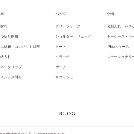
財布
バッグ
小物
長財布
ブリーフケース
名刺入れ・パス
二つ折り財布
ショルダー・リュック
キーケース・キ
ミニ財布・コンパクト財布
トート
iPhoneケース
小銭入れ
クラッチ
ステーショナリ
マネークリップ
ポーチ
コインレス財布
サコッシュ