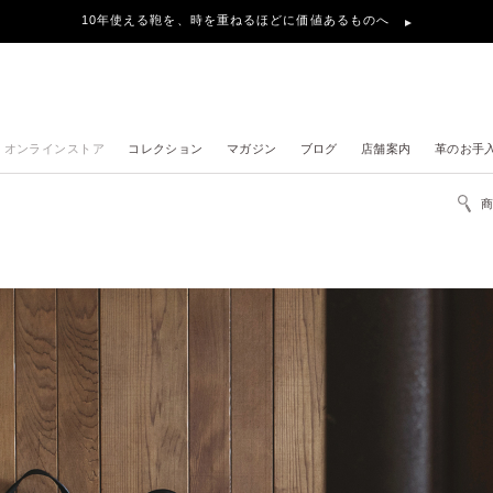
10年使える鞄を、時を重ねるほどに価値あるものへ
オンラインストア
コレクション
マガジン
ブログ
店舗案内
革のお手