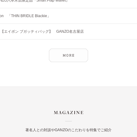
NZO六本木店限定品『Smart Flap Wallet』
tion 「THIN BRIDLE Blackie」
【エイボン ブガッティバッグ】 GANZO名古屋店
著名人との対談やGANZOのこだわりを特集でご紹介