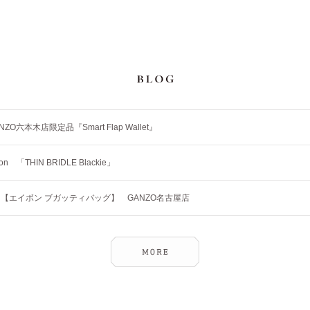
NZO六本木店限定品『Smart Flap Wallet』
tion 「THIN BRIDLE Blackie」
【エイボン ブガッティバッグ】 GANZO名古屋店