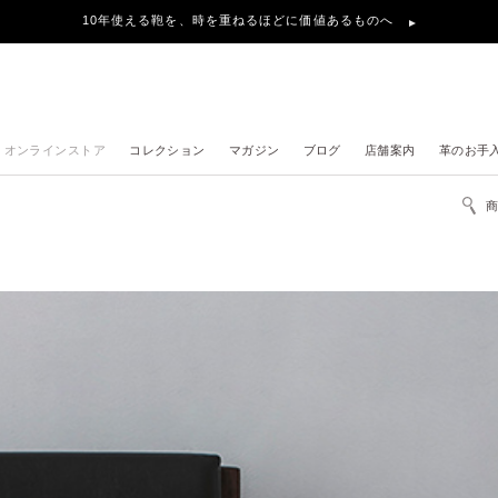
10年使える鞄を、時を重ねるほどに価値あるものへ
オンラインストア
コレクション
マガジン
ブログ
店舗案内
革のお手