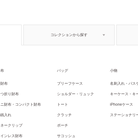
コレクションから探す
財布
バッグ
小物
長財布
ブリーフケース
名刺入れ・パス
二つ折り財布
ショルダー・リュック
キーケース・キ
ミニ財布・コンパクト財布
トート
iPhoneケース
小銭入れ
クラッチ
ステーショナリ
マネークリップ
ポーチ
コインレス財布
サコッシュ