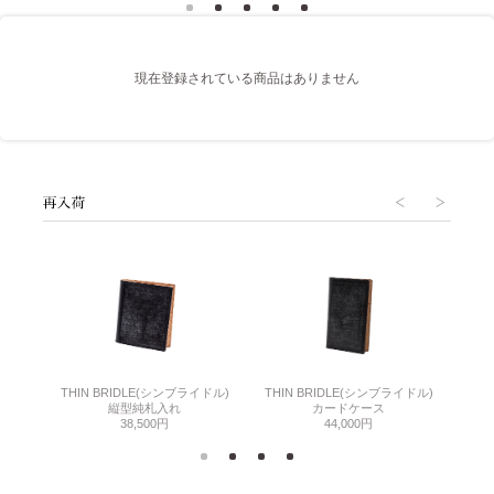
現在登録されている商品はありません
THIN BRIDLE(シンブライドル)
THIN BRIDLE(シンブライドル)
C
縦型純札入れ
カードケース
38,500円
44,000円