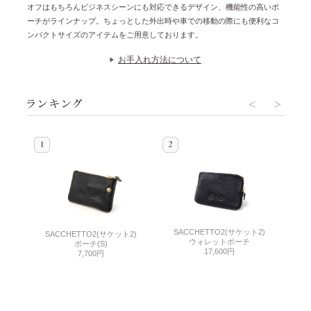
オフはもちろんビジネスシーンにも対応できるデザイン、機能性の高いポ
ーチがラインナップ。ちょっとした外出時や車での移動の際にも便利なコ
ンパクトサイズのアイテムをご用意しております。
お手入れ方法について
SACCHETTO2(サケット2)
SACCHETTO2(サケット2)
S
ウォレットポーチ
ポーチ(S)
17,600円
7,700円