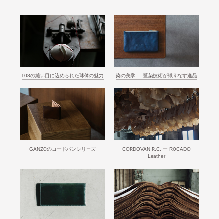
108の縫い目に込められた球体の魅力
染の美学 ― 藍染技術が織りなす逸品
GANZOのコードバンシリーズ
CORDOVAN R.C. ー ROCADO
Leather