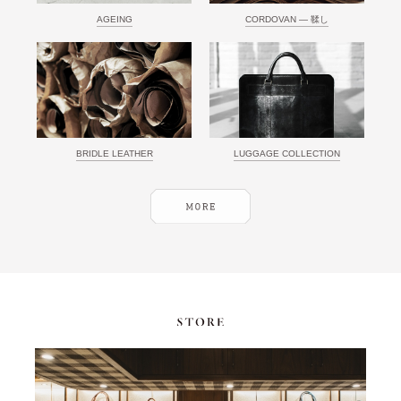
AGEING
CORDOVAN ― 鞣し
BRIDLE LEATHER
LUGGAGE COLLECTION