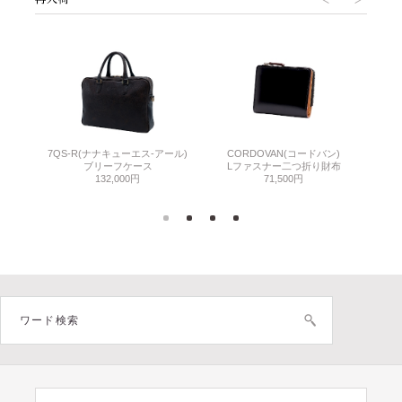
7QS-R(ナナキューエス-アール)
CORDOVAN(コードバン)
C
ン)
ブリーフケース
Lファスナー二つ折り財布
小
132,000円
71,500円