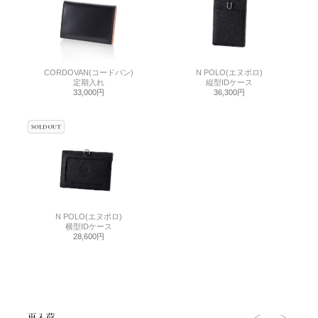
CORDOVAN(コードバン)
N POLO(エヌポロ)
定期入れ
縦型IDケース
33,000円
36,300円
N POLO(エヌポロ)
横型IDケース
28,600円