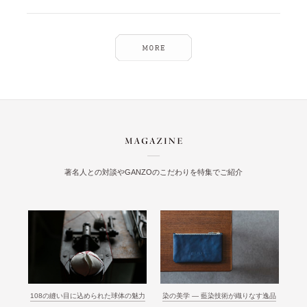
著名人との対談やGANZOのこだわりを特集でご紹介
108の縫い目に込められた球体の魅力
染の美学 ― 藍染技術が織りなす逸品