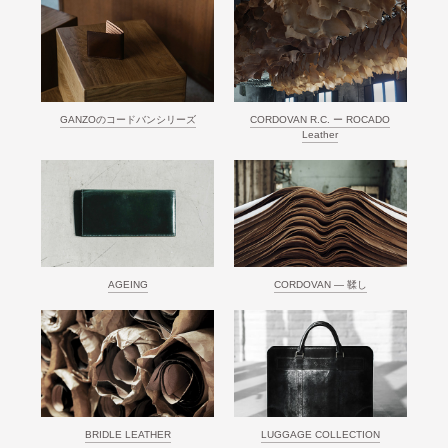
GANZOのコードバンシリーズ
CORDOVAN R.C. ー ROCADO
Leather
AGEING
CORDOVAN ― 鞣し
BRIDLE LEATHER
LUGGAGE COLLECTION