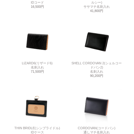
IDコード
ルシー)
16,500円
ササマチ名刺入れ
41,800円
LIZARD6(リザード6)
SHELL CORDOVAN 2(シェルコー
名刺入れ
ドバン2)
71,500円
名刺入れ
90,200円
THIN BRIDLE(シンブライドル)
CORDOVAN(コードバン)
IDケース
通しマチ名刺入れ