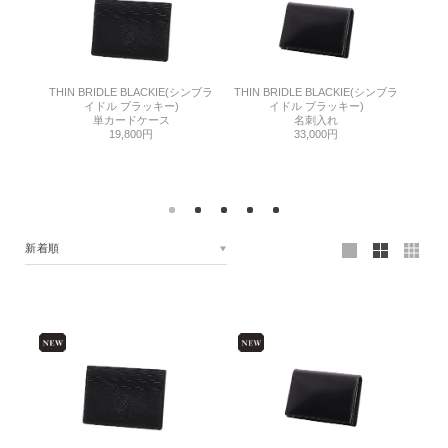
THIN BRIDLE BLACKIE(シンブラ
THIN BRIDLE BLACKIE(シンブラ
ドル)
C
イドル ブラッキー)
イドル ブラッキー)
単カードケース
名刺入れ
19,800円
33,000円
新着順