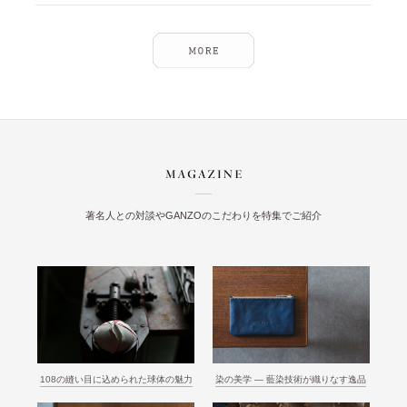
著名人との対談やGANZOのこだわりを特集でご紹介
108の縫い目に込められた球体の魅力
染の美学 ― 藍染技術が織りなす逸品