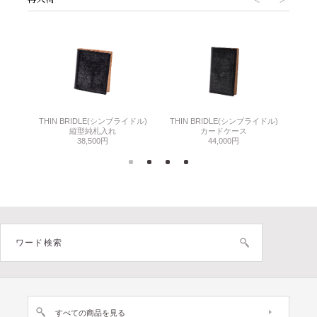
THIN BRIDLE(シンブライドル)
THIN BRIDLE(シンブライドル)
C
縦型純札入れ
カードケース
38,500円
44,000円
すべての商品を見る