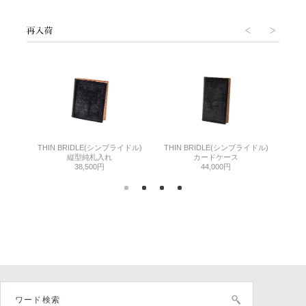
THIN BRIDLE(シンブライドル)
THIN BRIDLE(シンブライドル)
C
縦型純札入れ
カードケース
38,500円
44,000円