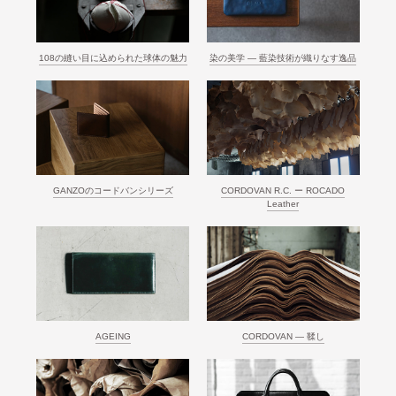
108の縫い目に込められた球体の魅力
染の美学 ― 藍染技術が織りなす逸品
GANZOのコードバンシリーズ
CORDOVAN R.C. ー ROCADO
Leather
AGEING
CORDOVAN ― 鞣し