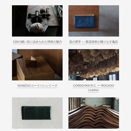
108の縫い目に込められた球体の魅力
染の美学 ― 藍染技術が織りなす逸品
GANZOのコードバンシリーズ
CORDOVAN R.C. ー ROCADO
Leather