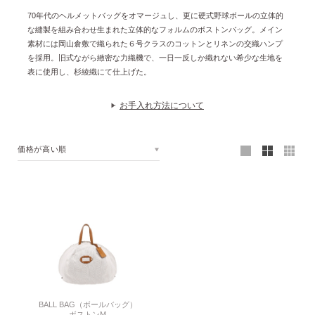
70年代のヘルメットバッグをオマージュし、更に硬式野球ボールの立体的
な縫製を組み合わせ生まれた立体的なフォルムのボストンバッグ。メイン
素材には岡山倉敷で織られた６号クラスのコットンとリネンの交織ハンプ
を採用。旧式ながら緻密な力織機で、一日一反しか織れない希少な生地を
表に使用し、杉綾織にて仕上げた。
お手入れ方法について
価格が高い順
BALL BAG（ボールバッグ）
ボストンM