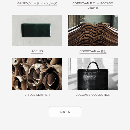
GANZOのコードバンシリーズ
CORDOVAN R.C. ー ROCADO
Leather
AGEING
CORDOVAN ― 鞣し
BRIDLE LEATHER
LUGGAGE COLLECTION