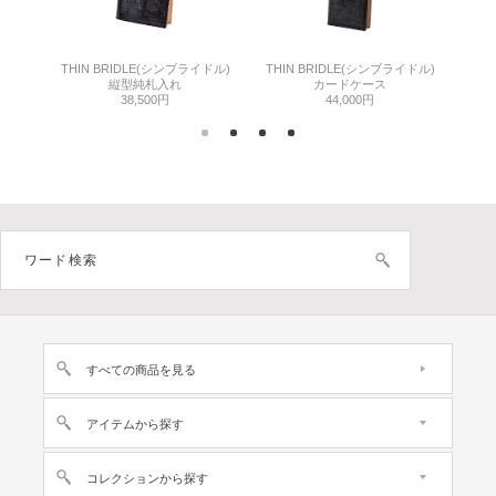
THIN BRIDLE(シンブライドル)
THIN BRIDLE(シンブライドル)
C
縦型純札入れ
カードケース
38,500円
44,000円
すべての商品を見る
アイテムから探す
コレクションから探す