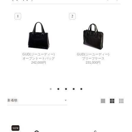
GUD(ジーユーディー)
GU
GUD(ジーユーディー)
オープントートバッグ
ブリーフケース
242,000円
231,000円
新着順