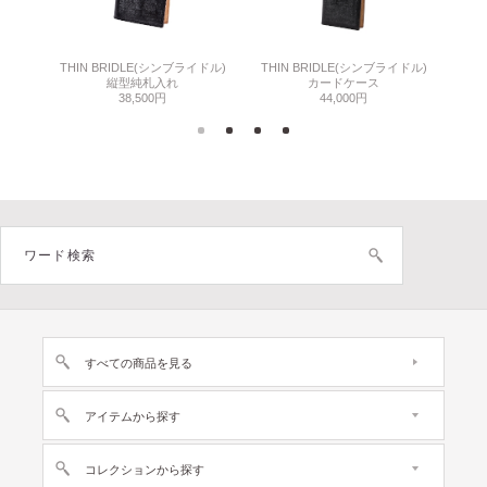
THIN BRIDLE(シンブライドル)
THIN BRIDLE(シンブライドル)
C
縦型純札入れ
カードケース
38,500円
44,000円
すべての商品を見る
アイテムから探す
コレクションから探す