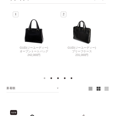
GUD(ジーユーディー)
GU
GUD(ジーユーディー)
オープントートバッグ
ブリーフケース
242,000円
231,000円
新着順