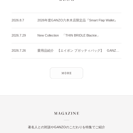
2026.8.7
2026年度GANZO六本木店限定品『Smart Flap Wallet』
2026.7.29
New Collection 「THIN BRIDLE Blackie」
2026.7.26
愛用品紹介 【エイボン ブガッティバッグ】 GANZO名古屋店
著名人との対談やGANZOのこだわりを特集でご紹介