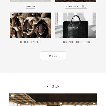
AGEING
CORDOVAN ― 鞣し
BRIDLE LEATHER
LUGGAGE COLLECTION