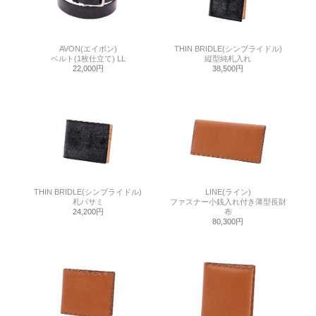
AVON(エイボン)
THIN BRIDLE(シンブライドル)
ベルト(1枚仕立て) LL
縦型純札入れ
22,000円
38,500円
THIN BRIDLE(シンブライドル)
LINE(ライン)
札バサミ
ファスナー小銭入れ付き薄型長財
24,200円
布
80,300円