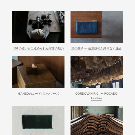
108の縫い目に込められた球体の魅力
染の美学 ― 藍染技術が織りなす逸品
GANZOのコードバンシリーズ
CORDOVAN R.C. ー ROCADO
Leather