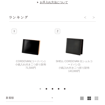
お手入れ方法について
エステ
CORDOVAN(コードバン)
COR
SHELL CORDOVAN 2(シェルコ
小銭入れ付き二つ折り財布
ードバン2)
グ
71,500円
ラ
小銭入れ付き二つ折り財布
143,000円
新着順