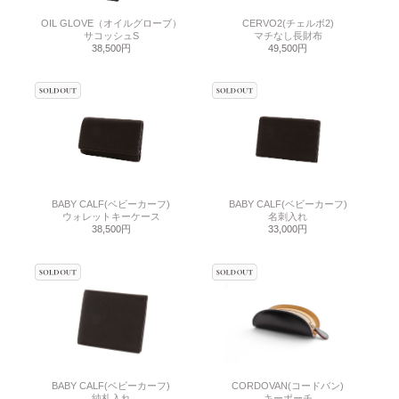
OIL GLOVE（オイルグローブ）
CERVO2(チェルボ2)
サコッシュS
マチなし長財布
38,500円
49,500円
BABY CALF(ベビーカーフ)
BABY CALF(ベビーカーフ)
ウォレットキーケース
名刺入れ
38,500円
33,000円
BABY CALF(ベビーカーフ)
CORDOVAN(コードバン)
純札入れ
キーポーチ