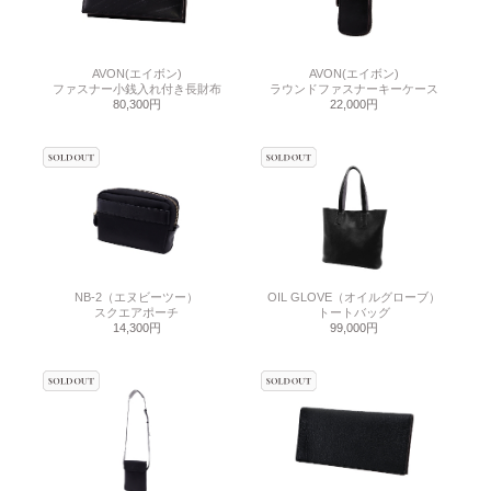
AVON(エイボン)
AVON(エイボン)
ファスナー小銭入れ付き長財布
ラウンドファスナーキーケース
80,300円
22,000円
NB-2（エヌビーツー）
OIL GLOVE（オイルグローブ）
スクエアポーチ
トートバッグ
14,300円
99,000円