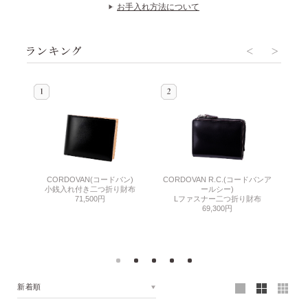
お手入れ方法について
(シンブラ
CORDOVAN(コードバン)
CORDOVAN R.C.(コードバンア
C
小銭入れ付き二つ折り財布
ールシー)
布
71,500円
Lファスナー二つ折り財布
69,300円
新着順