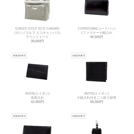
GANZO GOLF ECO CANVAS
CORDOVAN(コードバン)
(ガンゾゴルフ エコキャンバス)
Lファスナー小銭入れ
ラウンドトート
49,500円
39,600円
AVON(エイボン)
AVON(エイボン)
名刺入れ
小銭入れ付き二つ折り財布
42,900円
58,300円