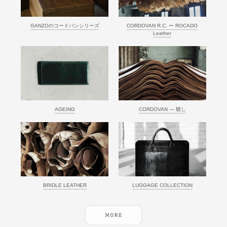
GANZOのコードバンシリーズ
CORDOVAN R.C. ー ROCADO
Leather
AGEING
CORDOVAN ― 鞣し
BRIDLE LEATHER
LUGGAGE COLLECTION