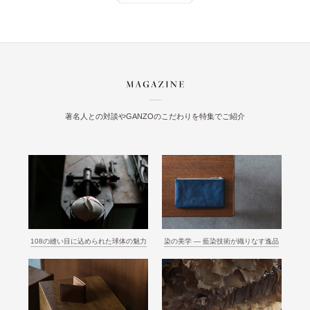
著名人との対談やGANZOのこだわりを特集でご紹介
108の縫い目に込められた球体の魅力
染の美学 ― 藍染技術が織りなす逸品