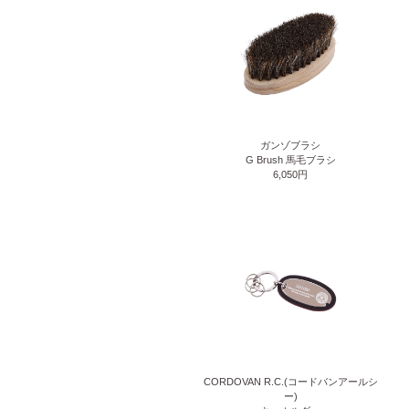
ガンゾブラシ
G Brush 馬毛ブラシ
6,050円
CORDOVAN R.C.(コードバンアールシ
ー)