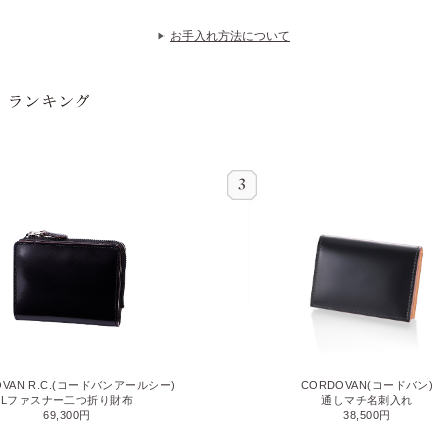
お手入れ方法について
OVAN R.C.(コードバンアールシー)
CORDOVAN(コードバン)
Lファスナー二つ折り財布
通しマチ名刺入れ
69,300円
38,500円