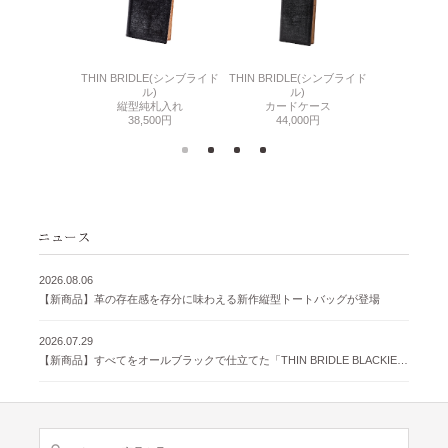
6(リザード6)
THIN BRIDLE(シンブライド
THIN BRIDLE(シンブライド
CORDOVA
刺入れ
ル)
ル)
通しマチ
500円
縦型純札入れ
カードケース
38,
38,500円
44,000円
2026.08.06
【新商品】革の存在感を存分に味わえる新作縦型トートバッグが登場
2026.07.29
【新商品】すべてをオールブラックで仕立てた「THIN BRIDLE BLACKIE 」が登場