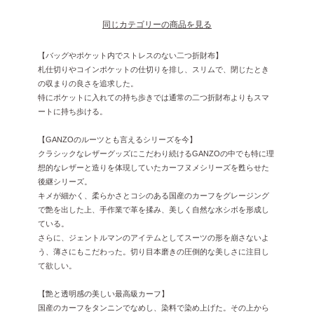
同じカテゴリーの商品を見る
【バッグやポケット内でストレスのない二つ折財布】
札仕切りやコインポケットの仕切りを排し、スリムで、閉じたとき
の収まりの良さを追求した。
特にポケットに入れての持ち歩きでは通常の二つ折財布よりもスマ
ートに持ち歩ける。
【GANZOのルーツとも言えるシリーズを今】
クラシックなレザーグッズにこだわり続けるGANZOの中でも特に理
想的なレザーと造りを体現していたカーフヌメシリーズを甦らせた
後継シリーズ。
キメが細かく、柔らかさとコシのある国産のカーフをグレージング
で艶を出した上、手作業で革を揉み、美しく自然な水シボを形成し
ている。
さらに、ジェントルマンのアイテムとしてスーツの形を崩さないよ
う、薄さにもこだわった。切り目本磨きの圧倒的な美しさに注目し
て欲しい。
【艶と透明感の美しい最高級カーフ】
国産のカーフをタンニンでなめし、染料で染め上げた。その上から