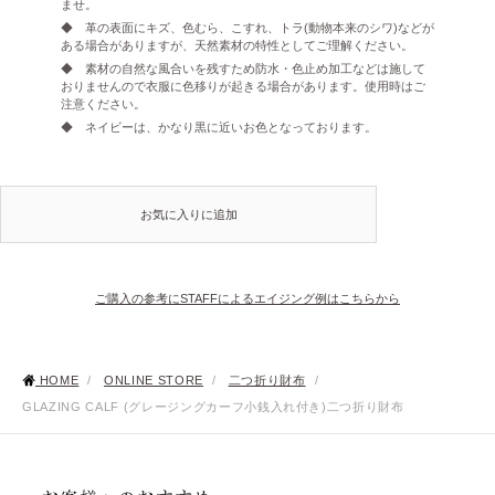
ませ。
◆ 革の表面にキズ、色むら、こすれ、トラ(動物本来のシワ)などが
ある場合がありますが、天然素材の特性としてご理解ください。
◆ 素材の自然な風合いを残すため防水・色止め加工などは施して
おりませんので衣服に色移りが起きる場合があります。使用時はご
注意ください。
◆ ネイビーは、かなり黒に近いお色となっております。
お気に入りに追加
ご購入の参考にSTAFFによるエイジング例はこちらから
HOME
/
ONLINE STORE
/
二つ折り財布
/
GLAZING CALF (グレージングカーフ小銭入れ付き)二つ折り財布