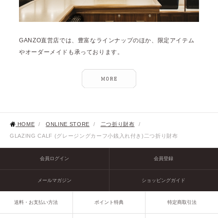
GANZO直営店では、豊富なラインナップのほか、限定アイテム
やオーダーメイドも承っております。
HOME
/
ONLINE STORE
/
二つ折り財布
/
GLAZING CALF (グレージングカーフ小銭入れ付き)二つ折り財布
会員ログイン
会員登録
メールマガジン
ショッピングガイド
送料・お支払い方法
ポイント特典
特定商取引法