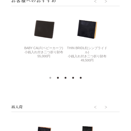
THIN BRIDLE(シンブライド
DLE(シンブライド
BABY CALF(ベビーカーフ)
BABY CAL
ル)
ル)
小銭入れ付き二つ折り財布
マルチウ
小銭入れ付き二つ折り財布
れ付きコンパクト
55,000円
44,
49,500円
入れ
000円