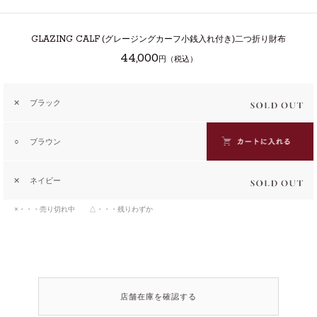
GLAZING CALF
(グレージングカーフ小銭入れ付き)二つ折り財布
44,000
円（税込）
✕
ブラック
○
ブラウン
✕
ネイビー
×・・・売り切れ中 △・・・残りわずか
店舗在庫を確認する