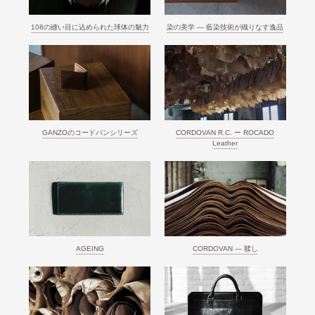
108の縫い目に込められた球体の魅力
染の美学 ― 藍染技術が織りなす逸品
GANZOのコードバンシリーズ
CORDOVAN R.C. ー ROCADO
Leather
AGEING
CORDOVAN ― 鞣し