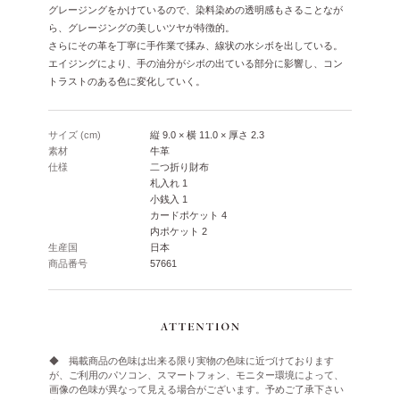
グレージングをかけているので、染料染めの透明感もさることなが
ら、グレージングの美しいツヤが特徴的。
さらにその革を丁寧に手作業で揉み、線状の水シボを出している。
エイジングにより、手の油分がシボの出ている部分に影響し、コン
トラストのある色に変化していく。
サイズ (cm)
縦 9.0 × 横 11.0 × 厚さ 2.3
素材
牛革
仕様
二つ折り財布
札入れ 1
小銭入 1
カードポケット 4
内ポケット 2
生産国
日本
商品番号
57661
◆ 掲載商品の色味は出来る限り実物の色味に近づけております
が、ご利用のパソコン、スマートフォン、モニター環境によって、
画像の色味が異なって見える場合がございます。予めご了承下さい