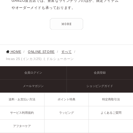
GANZO直営店では、豊富なラインナップのほか、限定アイテム
やオーダーメイドも承っております。
HOME
/
ONLINE STORE
/
すべて
/
Incas 25 (インカス25) ミドルシューホーン
会員ログイン
会員登録
メールマガジン
ショッピングガイド
送料・お支払い方法
ポイント特典
特定商取引法
サービス利用規約
ラッピング
よくあるご質問
アフターケア