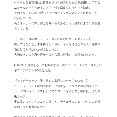
ベースとなる芯材には真鍮をプレス加工したものを使用し、丁寧な
ニッケルメッキを施すことで、錆や腐食をしっかりと防止。
その上からINCAS社製ベイビーカーフを包み込むように仕立てたこ
だわりの一本。
長くオーナーに寄り添える靴べらであるよう、細部にまで工夫を凝
らしている。
【一年に一度のホリデーシーズンに向けたギフトアイテム】
自分ではなかなか手を伸ばしづらい、そんな特別なアイテムを贈り
物にしてみてはいかがでしょうか。
大切なあの人を思い浮かべながら選ぶ時間も、心躍るひととき。
GANZOが自信をもってお勧めする、ホリデーシーズンにふさわしい
ギフトアイテムを5型ご用意。
【ベイビーカーフ（子牛革）の名門タンナー「INCAS」】
ニュージーランド産の小判カーフ原皮を、イタリアの名門タンナ
ー・INCAS（インカス社）にてクロームなめしで丁寧に仕上げた高
級カーフ。
手に吸いつくようなコシの良さと、ナチュラルシュリンクによる独
特のトラが魅力のレザー。