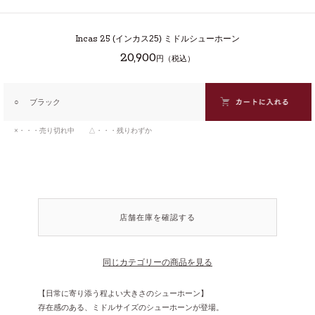
Incas 25
(インカス25) ミドルシューホーン
20,900
円（税込）
○
ブラック
×・・・売り切れ中 △・・・残りわずか
店舗在庫を確認する
同じカテゴリーの商品を見る
【日常に寄り添う程よい大きさのシューホーン】
存在感のある、ミドルサイズのシューホーンが登場。