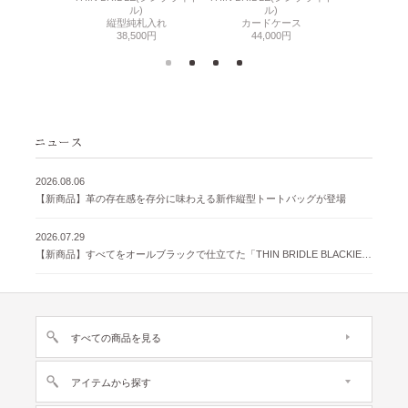
刺入れ
ル)
ル)
通しマチ
500円
縦型純札入れ
カードケース
38,
38,500円
44,000円
2026.08.06
【新商品】革の存在感を存分に味わえる新作縦型トートバッグが登場
2026.07.29
【新商品】すべてをオールブラックで仕立てた「THIN BRIDLE BLACKIE 」が登場
すべての商品を見る
アイテムから探す