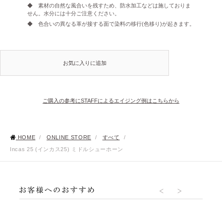
◆ 素材の自然な風合いを残すため、防水加工などは施しておりま
せん。水分には十分ご注意ください。
◆ 色合いの異なる革が接する面で染料の移行(色移り)が起きます。
お気に入りに追加
ご購入の参考にSTAFFによるエイジング例はこちらから
HOME
/
ONLINE STORE
/
すべて
/
Incas 25 (インカス25) ミドルシューホーン