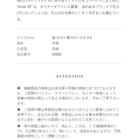
現代のライフスタイルに寄り添うアイテムをコンパクトにまとめた
“Incas 25” は、ホリデーギフトにも最適。
品のあるブラックで仕上
げたコレクションは、大人の心を静かにくすぐる佇まいを備えてい
る。
サイズ(cm)
縦 21.0 × 横 5.5 × マチ 0.5
素材
牛革
生産国
日本
商品番号
55995
◆ 掲載商品の色味は出来る限り実物の色味に近づけております
が、ご利用のパソコン、スマートフォン、モニター環境によって、
画像の色味が異なって見える場合がございます。予めご了承下さい
ませ。
◆ ご使用の際は本製品を靴のかかとに沿うように垂直に入れてご
使用下さい。足を入れる際、本製品にかかとを乗せ体重をかけられ
ますと折れ・曲がりの原因となりますのでご注意ください。
◆ 革の表面に細かいキズ、色むら、こすれ、トラ(動物本来のシ
ワ)、又は艶の有るところ・無いところ、油染みがありますが、天然
素材の特性としてご理解ください。