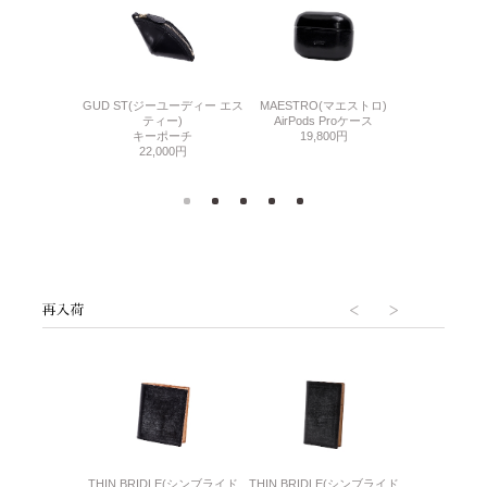
コード
GUD ST(ジーユーディー エス
MAESTRO(マエストロ)
N POLO
200円
ティー)
AirPods Proケース
ID
キーポーチ
19,800円
16,
22,000円
6(リザード6)
THIN BRIDLE(シンブライド
THIN BRIDLE(シンブライド
CORDOVA