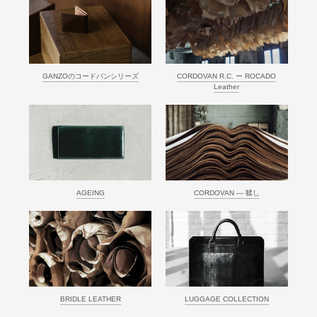
GANZOのコードバンシリーズ
CORDOVAN R.C. ー ROCADO
Leather
AGEING
CORDOVAN ― 鞣し
BRIDLE LEATHER
LUGGAGE COLLECTION