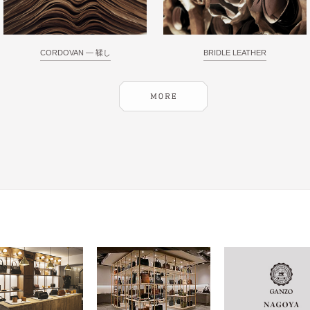
CORDOVAN ― 鞣し
BRIDLE LEATHER