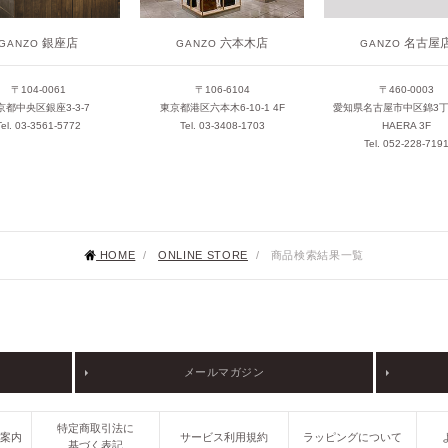
銀座店
六本木店
名古屋
GANZO
GANZO
GANZO
〒104-0061
〒106-6104
〒460-0003
京都中央区銀座3-3-7
東京都港区六本木6-10-1 4F
愛知県名古屋市中区錦3丁目
Tel. 03-3561-5772
Tel. 03-3408-1703
HAERA 3F
Tel. 052-228-719
HOME
/
ONLINE STORE
/
商品検索結果一覧
メールマガジン
特定商取引法に
ご案内
サービス利用規約
ラッピングについて
基づく表記