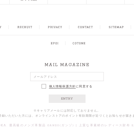
FACEBOOK
INSTAGRAM
CONTACT
SITEMAP
MAIL MAGAZINE
個人情報保護方針
に同意する
ENTRY
※キャリアメールには対応しておりません。
登録いただいた方には、オンラインストアのポイント有効期限が近づくとお知らせが届き
OKA.
|
最高級のメンズ革製品 GANZO(ガンゾ)
上質な革素材のレディース財布 Ep