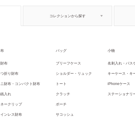
コレクションから探す
財布
バッグ
小物
長財布
ブリーフケース
名刺入れ・パス
二つ折り財布
ショルダー・リュック
キーケース・キ
ミニ財布・コンパクト財布
トート
iPhoneケース
小銭入れ
クラッチ
ステーショナリ
マネークリップ
ポーチ
コインレス財布
サコッシュ