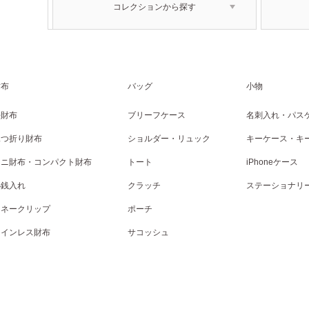
コレクションから探す
財布
バッグ
小物
長財布
ブリーフケース
名刺入れ・パス
二つ折り財布
ショルダー・リュック
キーケース・キ
ミニ財布・コンパクト財布
トート
iPhoneケース
小銭入れ
クラッチ
ステーショナリ
マネークリップ
ポーチ
コインレス財布
サコッシュ