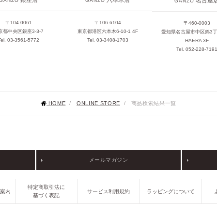
銀座店
六本木店
名古屋
GANZO
GANZO
GANZO
〒104-0061
〒106-6104
〒460-0003
京都中央区銀座3-3-7
東京都港区六本木6-10-1 4F
愛知県名古屋市中区錦3丁目
Tel. 03-3561-5772
Tel. 03-3408-1703
HAERA 3F
Tel. 052-228-719
HOME
/
ONLINE STORE
/
商品検索結果一覧
メールマガジン
特定商取引法に
ご案内
サービス利用規約
ラッピングについて
基づく表記