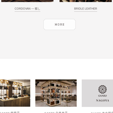
CORDOVAN ― 鞣し
BRIDLE LEATHER