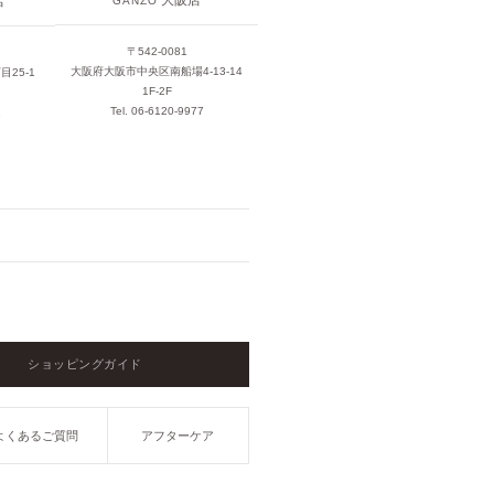
大阪店
店
GANZO
〒542-0081
大阪府大阪市中央区南船場4-13-14
25-1
1F-2F
Tel. 06-6120-9977
1
ショッピングガイド
よくあるご質問
アフターケア