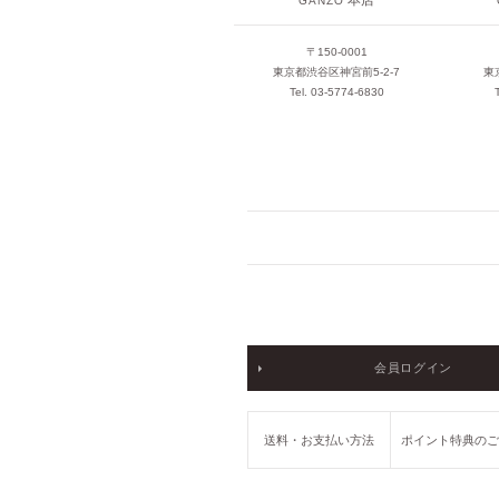
本店
GANZO
〒150-0001
東京都渋谷区神宮前5-2-7
東
Tel. 03-5774-6830
会員ログイン
送料・お支払い方法
ポイント特典の