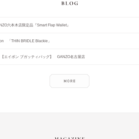
NZO六本木店限定品『Smart Flap Wallet』
tion 「THIN BRIDLE Blackie」
【エイボン ブガッティバッグ】 GANZO名古屋店