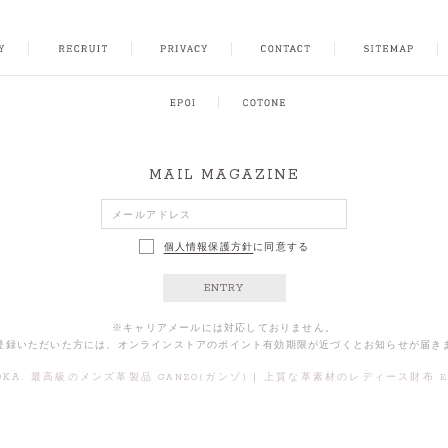
FACEBOOK
INSTAGRAM
CONTACT
SITEMAP
MAIL MAGAZINE
個人情報保護方針
に同意する
ENTRY
※キャリアメールには対応しておりません。
登録いただいた方には、オンラインストアのポイント有効期限が近づくとお知らせが届き
OKA.
|
最高級のメンズ革製品 GANZO(ガンゾ)
上質な革素材のレディース財布 Ep