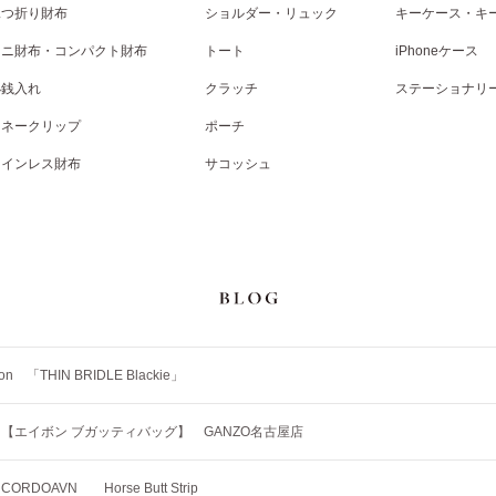
二つ折り財布
ショルダー・リュック
キーケース・キ
ミニ財布・コンパクト財布
トート
iPhoneケース
小銭入れ
クラッチ
ステーショナリ
マネークリップ
ポーチ
コインレス財布
サコッシュ
tion 「THIN BRIDLE Blackie」
【エイボン ブガッティバッグ】 GANZO名古屋店
RDOAVN Horse Butt Strip