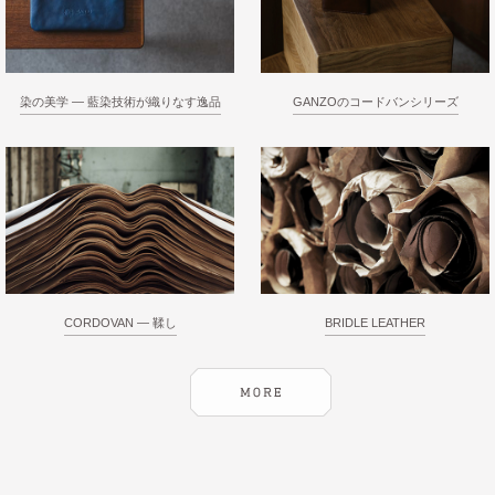
染の美学 ― 藍染技術が織りなす逸品
GANZOのコードバンシリーズ
CORDOVAN ― 鞣し
BRIDLE LEATHER