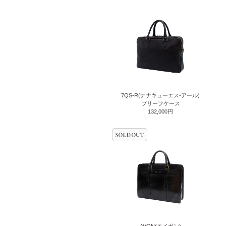
7QS-R(ナナキューエス-アール)
ブリーフケース
132,000円
AVON(エイボン)