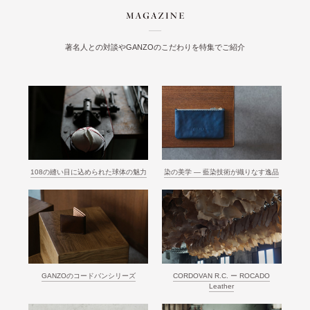
著名人との対談やGANZOのこだわりを特集でご紹介
108の縫い目に込められた球体の魅力
染の美学 ― 藍染技術が織りなす逸品
GANZOのコードバンシリーズ
CORDOVAN R.C. ー ROCADO
Leather