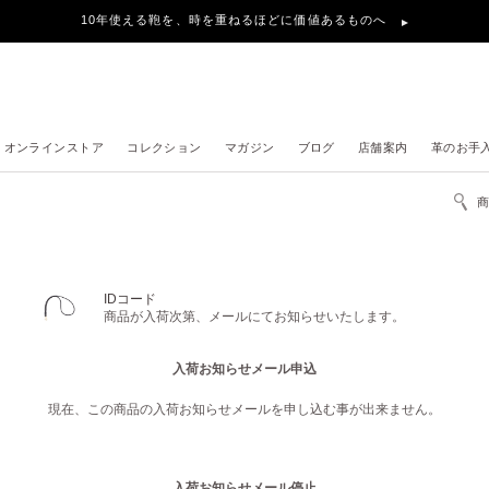
10年使える鞄を、時を重ねるほどに価値あるものへ
オンラインストア
コレクション
マガジン
ブログ
店舗案内
革のお手
IDコード
商品が入荷次第、メールにてお知らせいたします。
入荷お知らせメール申込
現在、この商品の入荷お知らせメールを申し込む事が出来ません。
入荷お知らせメール停止