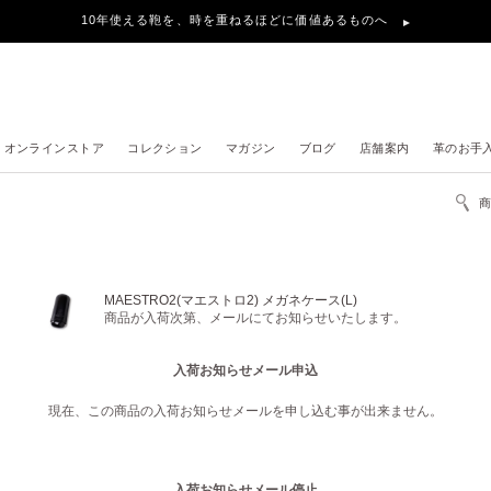
10年使える鞄を、時を重ねるほどに価値あるものへ
オンラインストア
コレクション
マガジン
ブログ
店舗案内
革のお手
MAESTRO2(マエストロ2) メガネケース(L)
商品が入荷次第、メールにてお知らせいたします。
入荷お知らせメール申込
現在、この商品の入荷お知らせメールを申し込む事が出来ません。
入荷お知らせメール停止