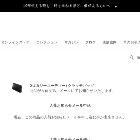
10年使える鞄を、時を重ねるほどに価値あるものへ
オンラインストア
コレクション
マガジン
ブログ
店舗案内
革のお手
GUD(ジーユーディー) クラッチバッグ
商品が入荷次第、メールにてお知らせいたします。
入荷お知らせメール申込
現在、この商品の入荷お知らせメールを申し込む事が出来ません。
入荷お知らせメール停止