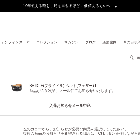
10年使える鞄を、時を重ねるほどに価値あるものへ
オンラインストア
コレクション
マガジン
ブログ
店舗案内
革のお手
BRIDLE(ブライドル) ベルト(フェザー) L
商品が入荷次第、メールにてお知らせいたします。
入荷お知らせメール申込
左のカラーから、お知らせが必要な商品を選択してください。
複数の商品のお知らせを希望される場合は、Ctrlボタンを押しなが