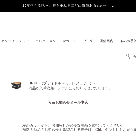
10年使える鞄を、時を重ねるほどに価値あるものへ
オンラインストア
コレクション
マガジン
ブログ
店舗案内
革のお手
BRIDLE(ブライドル) ベルト(フェザー) S
商品が入荷次第、メールにてお知らせいたします。
入荷お知らせメール申込
左のカラーから、お知らせが必要な商品を選択してください。
複数の商品のお知らせを希望される場合は、Ctrlボタンを押しなが