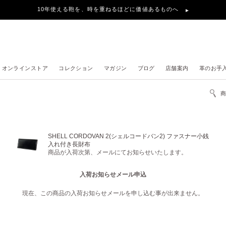
10年使える鞄を、時を重ねるほどに価値あるものへ
オンラインストア
コレクション
マガジン
ブログ
店舗案内
革のお手
SHELL CORDOVAN 2(シェルコードバン2) ファスナー小銭
入れ付き長財布
商品が入荷次第、メールにてお知らせいたします。
入荷お知らせメール申込
現在、この商品の入荷お知らせメールを申し込む事が出来ません。