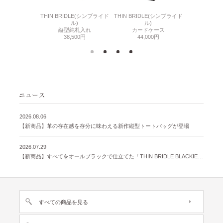
6(リザード6)
THIN BRIDLE(シンブライド
THIN BRIDLE(シンブライド
CORDOVA
刺入れ
ル)
ル)
通しマチ
500円
縦型純札入れ
カードケース
38,
38,500円
44,000円
2026.08.06
【新商品】革の存在感を存分に味わえる新作縦型トートバッグが登場
2026.07.29
【新商品】すべてをオールブラックで仕立てた「THIN BRIDLE BLACKIE 」が登場
すべての商品を見る