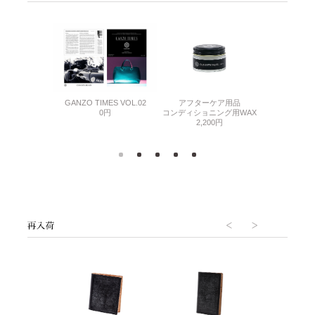
アフターケア用品
GANZO TIM
MES VOL.06
GANZO TIMES VOL.02
コンディショニング用WAX
0
0円
0円
2,200円