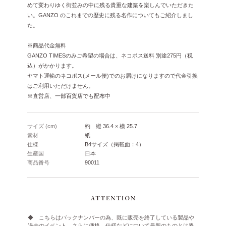
めて変わりゆく街並みの中に残る貴重な建築を楽しんでいただきた
い。GANZO のこれまでの歴史に残る名作についてもご紹介しまし
た。
※商品代金無料
GANZO TIMESのみご希望の場合は、ネコポス送料 別途275円（税
込）がかかります。
ヤマト運輸のネコポス(メール便)でのお届けになりますので代金引換
はご利用いただけません。
※直営店、一部百貨店でも配布中
サイズ (cm)
約 縦 36.4 × 横 25.7
素材
紙
仕様
B4サイズ（掲載面：4）
生産国
日本
商品番号
90011
◆ こちらはバックナンバーの為、既に販売を終了している製品や
過去のイベント、さらに価格、仕様などについて最新のものとは異