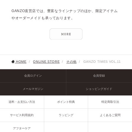
GANZO直営店では、豊富なラインナップのほか、限定アイテム
やオーダーメイドも承っております。
HOME
/
ONLINE STORE
/
その他
/
GANZO TIMES VOL.11
会員ログイン
会員登録
メールマガジン
ショッピングガイド
送料・お支払い方法
ポイント特典
特定商取引法
サービス利用規約
ラッピング
よくあるご質問
アフターケア