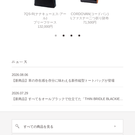
7QS-R(ナナキューエス-アー
CORDOVAN(コードバン)
CORDOVA
N(コードバン)
ル)
Lファスナー二つ折り財布
小銭入れ付き
札入れ
ブリーフケース
71,500円
71,
500円
132,000円
2026.08.06
【新商品】革の存在感を存分に味わえる新作縦型トートバッグが登場
2026.07.29
【新商品】すべてをオールブラックで仕立てた「THIN BRIDLE BLACKIE 」が登場
すべての商品を見る