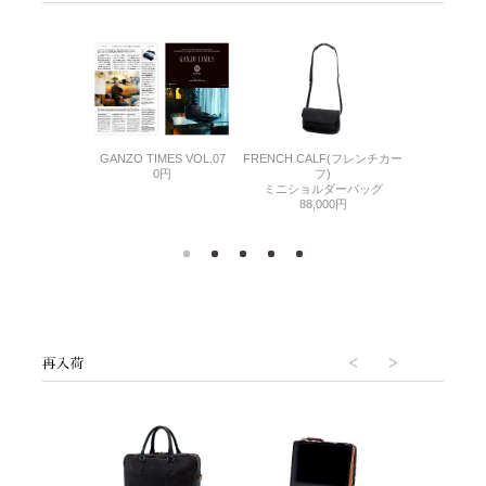
ーセット
GANZO TIMES VOL.07
FRENCH CALF(フレンチカー
GANZO TIM
750円
0円
フ)
0
ミニショルダーバッグ
88,000円