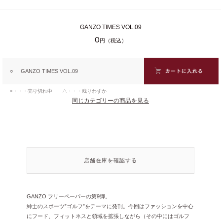
GANZO TIMES VOL.09
0
円（税込）
○
GANZO TIMES VOL.09
×・・・売り切れ中 △・・・残りわずか
同じカテゴリーの商品を見る
店舗在庫を確認する
GANZO フリーペーパーの第9弾。
紳士のスポーツ”ゴルフ”をテーマに発刊。今回はファッションを中心
にフード、フィットネスと領域を拡張しながら（その中にはゴルフ