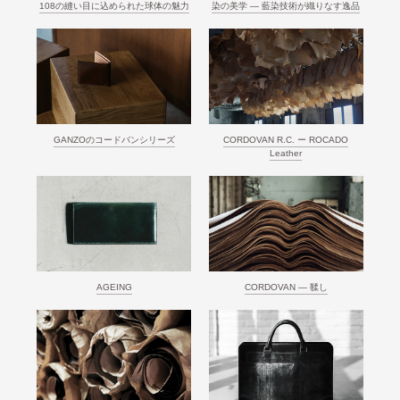
108の縫い目に込められた球体の魅力
染の美学 ― 藍染技術が織りなす逸品
GANZOのコードバンシリーズ
CORDOVAN R.C. ー ROCADO
Leather
AGEING
CORDOVAN ― 鞣し