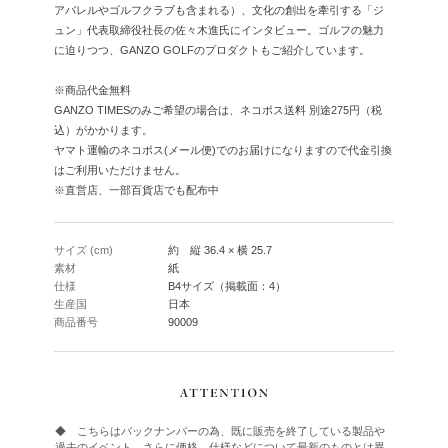
アパレルやゴルフクラブも含まれる）、文化の創出を牽引する「ジ
ュン」代表取締役社長の佐々木進氏にインタビュー。ゴルフの魅力
に迫りつつ、GANZO GOLFのプロダクトもご紹介しています。
※商品代金無料
GANZO TIMESのみご希望の場合は、ネコポス送料 別途275円（税
込）がかかります。
ヤマト運輸のネコポス(メール便)でのお届けになりますので代金引換
はご利用いただけません。
※直営店、一部百貨店でも配布中
サイズ (cm)
約 縦 36.4 × 横 25.7
素材
紙
仕様
B4サイズ（掲載面：4）
生産国
日本
商品番号
90009
◆ こちらはバックナンバーの為、既に販売を終了している製品や
過去のイベント、さらに価格、仕様などについて最新のものとは異