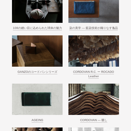
108の縫い目に込められた球体の魅力
染の美学 ― 藍染技術が織りなす逸品
GANZOのコードバンシリーズ
CORDOVAN R.C. ー ROCADO
Leather
AGEING
CORDOVAN ― 鞣し