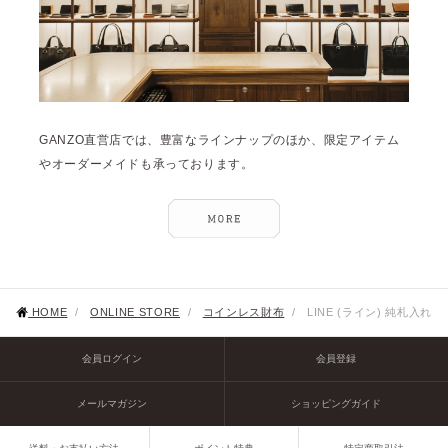
GANZO直営店では、豊富なラインナップのほか、限定アイテム
やオーダーメイドも承っております。
HOME
/
ONLINE STORE
/
コインレス財布
/
LINE (ライン) 純札入れ
会員ログイン
会員登録
メールマガジン
ショッピングガイド