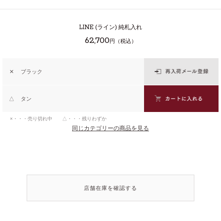
LINE
(ライン) 純札入れ
62,700
円（税込）
✕
ブラック
△
タン
×・・・売り切れ中 △・・・残りわずか
同じカテゴリーの商品を見る
店舗在庫を確認する