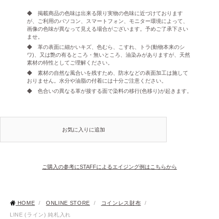
◆ 掲載商品の色味は出来る限り実物の色味に近づけております
が、ご利用のパソコン、スマートフォン、モニター環境によって、
画像の色味が異なって見える場合がございます。予めご了承下さい
ませ。
◆ 革の表面に細かいキズ、色むら、こすれ、トラ(動物本来のシ
ワ)、又は艶の有るところ・無いところ、油染みがありますが、天然
素材の特性としてご理解ください。
◆ 素材の自然な風合いを残すため、防水などの表面加工は施して
おりません。水分や油脂の付着には十分ご注意ください。
◆ 色合いの異なる革が接する面で染料の移行(色移り)が起きます。
お気に入りに追加
ご購入の参考にSTAFFによるエイジング例はこちらから
HOME
/
ONLINE STORE
/
コインレス財布
/
LINE (ライン) 純札入れ