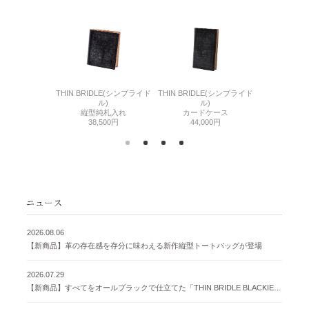
6(リザード6)
THIN BRIDLE(シンブライド
THIN BRIDLE(シンブライド
CORDOVA
刺入れ
ル)
ル)
通しマチ
500円
縦型純札入れ
カードケース
38,
38,500円
44,000円
2026.08.06
【新商品】革の存在感を存分に味わえる新作縦型トートバッグが登場
2026.07.29
【新商品】すべてをオールブラックで仕立てた「THIN BRIDLE BLACKIE 」が登場