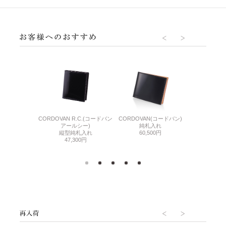
DLE(シンブライド
CORDOVAN R.C.(コードバン
N POLO
CORDOVAN(コードバン)
ル)
アールシー)
ダブルウ
純札入れ
バサミ
縦型純札入れ
49,
60,500円
200円
47,300円