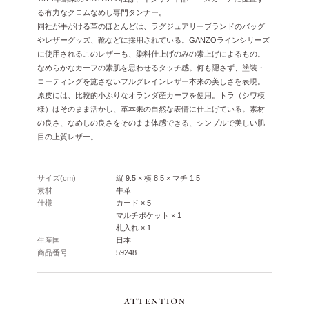
る有力なクロムなめし専門タンナー。
同社が手がける革のほとんどは、ラグジュアリーブランドのバッグ
やレザーグッズ、靴などに採用されている。GANZOラインシリーズ
に使用されるこのレザーも、染料仕上げのみの素上げによるもの。
なめらかなカーフの素肌を思わせるタッチ感。何も隠さず、塗装・
コーティングを施さないフルグレインレザー本来の美しさを表現。
原皮には、比較的小ぶりなオランダ産カーフを使用。トラ（シワ模
様）はそのまま活かし、革本来の自然な表情に仕上げている。素材
の良さ、なめしの良さをそのまま体感できる、シンプルで美しい肌
目の上質レザー。
サイズ(cm)
縦 9.5 × 横 8.5 × マチ 1.5
素材
牛革
仕様
カード × 5
マルチポケット × 1
札入れ × 1
生産国
日本
商品番号
59248