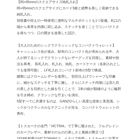
【85×95mmのスクエアサイズ純札入れ】
85×95mmのスクエアサイズにカード5枚と紙幣を美しく収納できる
純札入れ。
領収書や控えの一時保管に便利なマルチポケットも1つ装備。札口の
端から表革を内側に回し込み、ステッチを省くことでコンパクトさ
を保ちつつ、口の開きを改善した設計。
【大人のためのシックでクラッシックなコンパクトウォレット】
キャッシュレス化が進み、財布のコンパクト化が求められる中、大
人が持てるシックでクラシックなレザーグッズを目指し、素材や技
法を再考。 長札入れ、札入れ、純札、カードケース（名刺入れとし
ても使用可能）、LF札入れコンパクト財布の5型で構成。
縫製にはクロームレザーを使用し、切目仕上げでシャープな印象
に。細かなステッチを丁寧に施し、さらにステッチ内側には見た目
の美しさを目的とした線を引くことで、2本の線が額縁のように輪郭
を引き締め、クラシックな佇まいを演出。
5型すべてに共通するのは、GANZOらしい高度な技術と美意識。シ
ックかつクラシカルなテクニックが光る、コンパクトウォレットの
秀作。
【トスカーナの名門「VICTRIA」で丁寧に鞣された、フルグレイン
のカーフレザー。素材そのものの美しさと風格が際立つ】
1974年創業のVICTORIA社は、イタリア中部・トスカーナに位置す