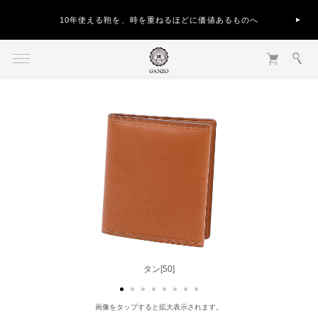
10年使える鞄を、時を重ねるほどに価値あるものへ
ブラック[10]
タン[50]
画像をタップすると拡大表示されます。