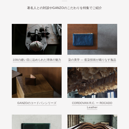
著名人との対談やGANZOのこだわりを特集でご紹介
108の縫い目に込められた球体の魅力
染の美学 ― 藍染技術が織りなす逸品
GANZOのコードバンシリーズ
CORDOVAN R.C. ー ROCADO
Leather