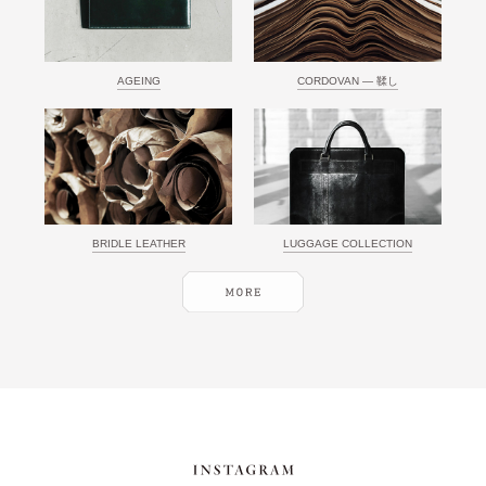
AGEING
CORDOVAN ― 鞣し
BRIDLE LEATHER
LUGGAGE COLLECTION