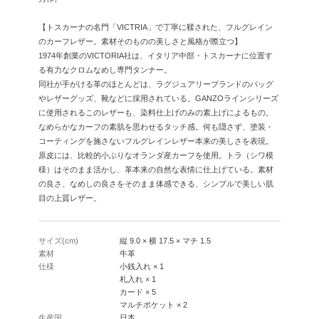
【トスカーナの名門「VICTRIA」で丁寧に鞣された、フルグレイン
のカーフレザー。素材そのものの美しさと風格が際立つ】
1974年創業のVICTORIA社は、イタリア中部・トスカーナに位置す
る有力なクロムなめし専門タンナー。
同社が手がける革のほとんどは、ラグジュアリーブランドのバッグ
やレザーグッズ、靴などに採用されている。GANZOラインシリーズ
に使用されるこのレザーも、染料仕上げのみの素上げによるもの。
なめらかなカーフの素肌を思わせるタッチ感。何も隠さず、塗装・
コーティングを施さないフルグレインレザー本来の美しさを表現。
原皮には、比較的小ぶりなオランダ産カーフを使用。トラ（シワ模
様）はそのまま活かし、革本来の自然な表情に仕上げている。素材
の良さ、なめしの良さをそのまま体感できる、シンプルで美しい肌
目の上質レザー。
サイズ(cm)
縦 9.0 × 横 17.5 × マチ 1.5
素材
牛革
仕様
小銭入れ × 1
札入れ × 1
カード × 5
マルチポケット × 2
生産国
日本