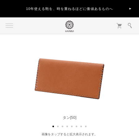
10年使える鞄を、時を重ねるほどに価値あるものへ
ブラック[10]
タン[50]
画像をタップすると拡大表示されます。