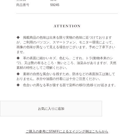
商品番号
59245
◆ 掲載商品の色味は出来る限り実物の色味に近づけております
が、ご利用のパソコン、スマートフォン、モニター環境によって、
画像の色味が異なって見える場合がございます。予めご了承下さい
ませ。
◆ 革の表面に細かいキズ、色むら、こすれ、トラ(動物本来のシ
ワ)、又は艶の有るところ・無いところ、油染みがありますが、天然
素材の特性としてご理解ください。
◆ 素材の自然な風合いを残すため、防水などの表面加工は施して
おりません。水分や油脂の付着には十分ご注意ください。
◆ 色合いの異なる革が接する面で染料の移行(色移り)が起きます。
お気に入りに追加
ご購入の参考にSTAFFによるエイジング例はこちらから