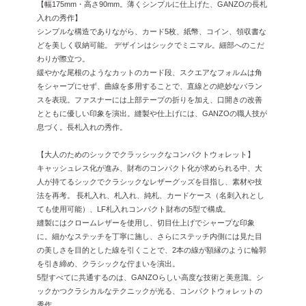
【幅175mm・高さ90mm。薄くシンプルに仕上げた、GANZOの長札
入れの秀作】
シンプルな構造でありながら、カード5枚、紙幣、コイン、領収書な
どを美しく収納可能。 デザインはシックでミニマル。細部へのこだ
わりが際立つ。
緩やかな尾根のようなカットのカード段、スクエアなフォルムは角
をシャープにせず、曲線を多用することで、直線との絶妙なバラン
スを表現。ファスナーには上部テープの折りを加え、口開きの改善
とともに優しい印象を演出。縫製や仕上げには、GANZOの職人技が
息づく。長札入れの秀作。
【大人のためのシックでクラッシックなコンパクトウォレット】
キャッシュレス化が進み、財布のコンパクト化が求められる中、大
人が持てるシックでクラシックなレザーグッズを目指し、素材や技
法を再考。 長札入れ、札入れ、純札、カードケース（名刺入れとし
ても使用可能）、LF札入れコンパクト財布の5型で構成。
縫製にはクロームレザーを使用し、切目仕上げでシャープな印象
に。細かなステッチを丁寧に施し、さらにステッチ内側には見た目
の美しさを目的とした線を引くことで、2本の線が額縁のように輪郭
を引き締め、クラシックな佇まいを演出。
5型すべてに共通するのは、GANZOらしい高度な技術と美意識。シ
ックかつクラシカルなテクニックが光る、コンパクトウォレットの
秀作。