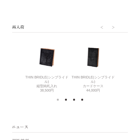
6(リザード6)
THIN BRIDLE(シンブライド
THIN BRIDLE(シンブライド
CORDOVA
刺入れ
ル)
ル)
通しマチ
500円
縦型純札入れ
カードケース
38,
38,500円
44,000円