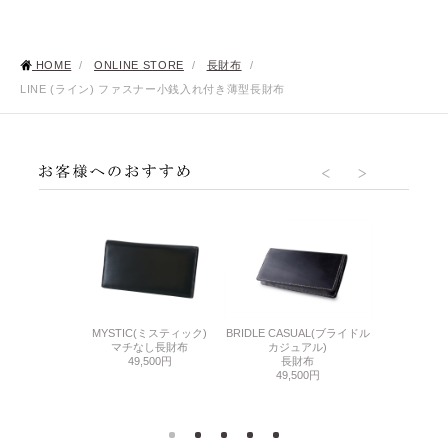
HOME
/
ONLINE STORE
/
長財布
/
LINE (ライン) ファスナー小銭入れ付き薄型長財布
CORDOVAN 
F(ベビーカーフ)
MYSTIC(ミスティック)
BRIDLE CASUAL(ブライドル
アール
銭入れ付き長財
マチなし長財布
カジュアル)
ファスナー小
布
49,500円
長財布
000円
49,500円
99,