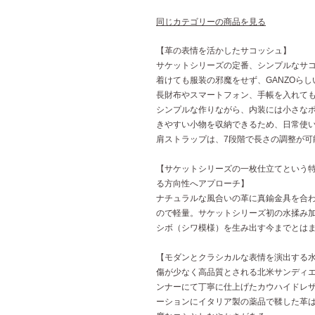
同じカテゴリーの商品を見る
【革の表情を活かしたサコッシュ】
サケットシリーズの定番、シンプルなサコ
着けても服装の邪魔をせず、GANZOら
長財布やスマートフォン、手帳を入れて
シンプルな作りながら、内装には小さな
きやすい小物を収納できるため、日常使
肩ストラップは、7段階で長さの調整が可
【サケットシリーズの一枚仕立てという
る方向性へアプローチ】
ナチュラルな風合いの革に真鍮金具を合わ
ので軽量。サケットシリーズ初の水揉み
シボ（シワ模様）を生み出す今までとは
【モダンとクラシカルな表情を演出する
傷が少なく高品質とされる北米サンディ
ンナーにて丁寧に仕上げたカウハイドレ
ーションにイタリア製の薬品で鞣した革