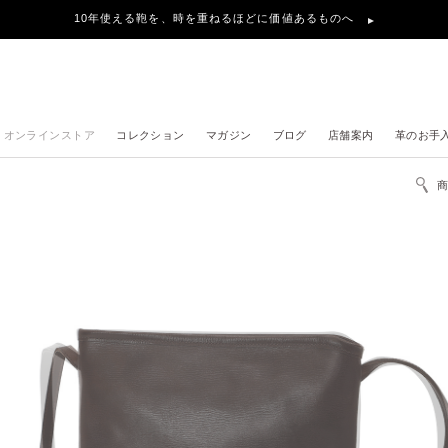
10年使える鞄を、時を重ねるほどに価値あるものへ
オンラインストア
コレクション
マガジン
ブログ
店舗案内
革のお手