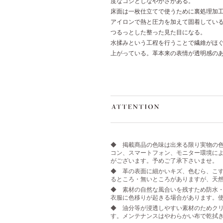
度なコシとしなやかさがある。
床面は一枚仕立てで使うために裏処理加
アイロンで熱と圧力を加えて固着してい
つるっとした整った見た目になる。
水揉みという工程を行うことで繊維がほ
上がっている。革本来の表情が透明感の
◆ 掲載商品の色味は出来る限り実物の
コン、スマートフォン、モニター環境に
がございます。予めご了承下さいませ。
◆ 革の表面に細かいキズ、色むら、こす
るところ・無いところがありますが、天
◆ 素材の自然な風合いを残すため防水
衣服に色移りが起きる場合があります。
◆ 油分等が浸透しやすい素材のためク
す。メンテナンスはやわらかい布で乾拭