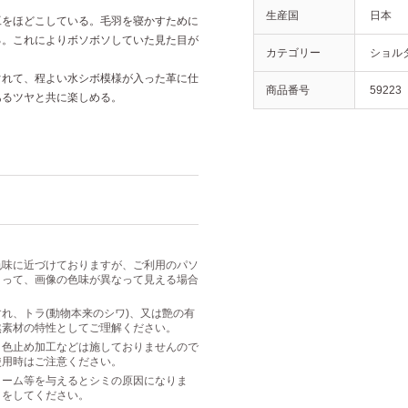
生産国
日本
工をほどこしている。毛羽を寝かすために
る。これによりボソボソしていた見た目が
カテゴリー
ショル
ぐれて、程よい水シボ模様が入った革に仕
商品番号
59223
あるツヤと共に楽しめる。
色味に近づけておりますが、ご利用のパソ
よって、画像の色味が異なって見える場合
れ、トラ(動物本来のシワ)、又は艶の有
然素材の特性としてご理解ください。
・色止め加工などは施しておりませんので
使用時はご注意ください。
リーム等を与えるとシミの原因になりま
きをしてください。