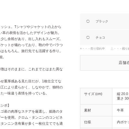
◯
ブラック
ッシュ。Tシャツやジャケットの上から
しい革の表情を活かしたデザインが魅力。
◯
チョコ
も少し余裕があり、出し入れもスムーズ。
ポケットが備わっており、鞄の中でバラつ
×・・・売り切れ中 △・・・残り
いはもちろん、旅行先でも活躍する作り。
能。
店舗
特徴はそのままに、これまでとはまた異な
せ重厚感ある見た目だが、1枚仕立てな
加工により柔らかく、しなやかで、独特の
また一味違う表情を持っている。
サイズ (cm)
縦 20.0
重さ 30
水シボ】
素材
牛革
エゴ産の肉厚なステアを厳選し、姫路のタ
ザーを使用。クロム・タンニンのコンビネ
仕様
内ポケッ
はタンニン含有量が多く一枚仕立てでも適