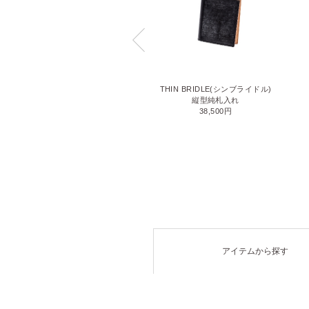
LIZARD6(リザード6)
THIN BRIDLE(シンブライドル)
名刺入れ
縦型純札入れ
71,500円
38,500円
アイテムから探す