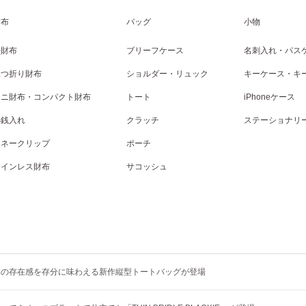
財布
バッグ
小物
長財布
ブリーフケース
名刺入れ・パス
二つ折り財布
ショルダー・リュック
キーケース・キ
ミニ財布・コンパクト財布
トート
iPhoneケース
小銭入れ
クラッチ
ステーショナリ
マネークリップ
ポーチ
コインレス財布
サコッシュ
革の存在感を存分に味わえる新作縦型トートバッグが登場