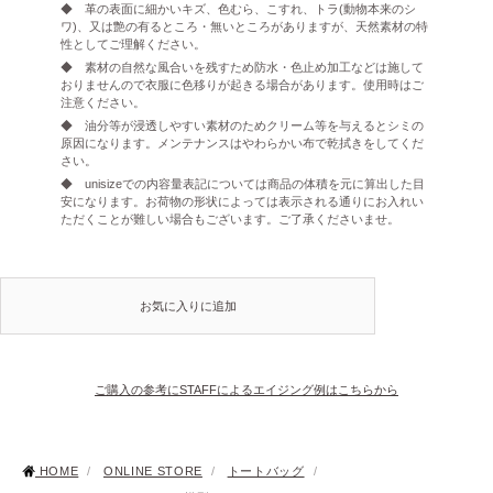
◆ 革の表面に細かいキズ、色むら、こすれ、トラ(動物本来のシ
ワ)、又は艶の有るところ・無いところがありますが、天然素材の特
性としてご理解ください。
◆ 素材の自然な風合いを残すため防水・色止め加工などは施して
おりませんので衣服に色移りが起きる場合があります。使用時はご
注意ください。
◆ 油分等が浸透しやすい素材のためクリーム等を与えるとシミの
原因になります。メンテナンスはやわらかい布で乾拭きをしてくだ
さい。
◆ unisizeでの内容量表記については商品の体積を元に算出した目
安になります。お荷物の形状によっては表示される通りにお入れい
ただくことが難しい場合もございます。ご了承くださいませ。
お気に入りに追加
ご購入の参考にSTAFFによるエイジング例はこちらから
HOME
/
ONLINE STORE
/
トートバッグ
/