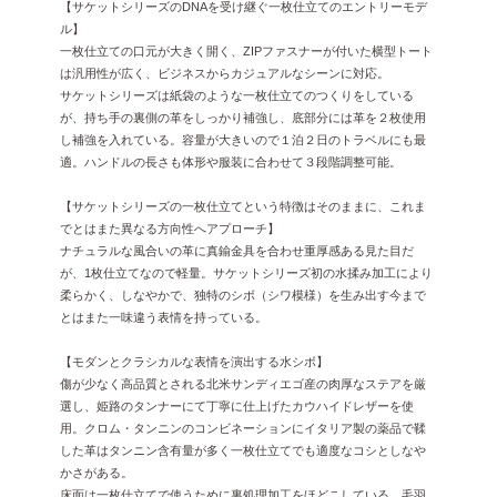
【サケットシリーズのDNAを受け継ぐ一枚仕立てのエントリーモデ
ル】
一枚仕立ての口元が大きく開く、ZIPファスナーが付いた横型トート
は汎用性が広く、ビジネスからカジュアルなシーンに対応。
サケットシリーズは紙袋のような一枚仕立てのつくりをしている
が、持ち手の裏側の革をしっかり補強し、底部分には革を２枚使用
し補強を入れている。容量が大きいので１泊２日のトラベルにも最
適。ハンドルの長さも体形や服装に合わせて３段階調整可能。
【サケットシリーズの一枚仕立てという特徴はそのままに、これま
でとはまた異なる方向性へアプローチ】
ナチュラルな風合いの革に真鍮金具を合わせ重厚感ある見た目だ
が、1枚仕立てなので軽量。サケットシリーズ初の水揉み加工により
柔らかく、しなやかで、独特のシボ（シワ模様）を生み出す今まで
とはまた一味違う表情を持っている。
【モダンとクラシカルな表情を演出する水シボ】
傷が少なく高品質とされる北米サンディエゴ産の肉厚なステアを厳
選し、姫路のタンナーにて丁寧に仕上げたカウハイドレザーを使
用。クロム・タンニンのコンビネーションにイタリア製の薬品で鞣
した革はタンニン含有量が多く一枚仕立てでも適度なコシとしなや
かさがある。
床面は一枚仕立てで使うために裏処理加工をほどこしている。毛羽