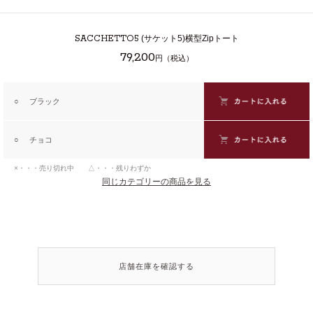
SACCHETTO5
(サケット5)横型Zipトート
79,200
円（税込）
○
ブラック
○
チョコ
×・・・売り切れ中 △・・・残りわずか
同じカテゴリーの商品を見る
店舗在庫を確認する