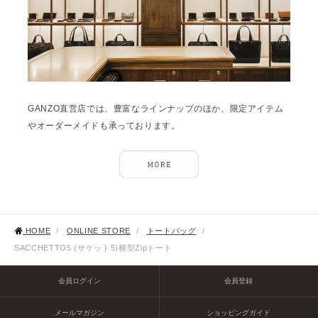
GANZO直営店では、豊富なラインナップのほか、限定アイテム
やオーダーメイドも承っております。
HOME
/
ONLINE STORE
/
トートバッグ
/
SACCHETTO5 (サケット5)横型Zipトート
会員ログイン
会員登録
メールマガジン
ショッピングガイド