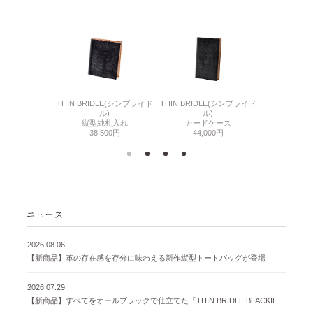
6(リザード6)
THIN BRIDLE(シンブライド
THIN BRIDLE(シンブライド
CORDOVA
刺入れ
ル)
ル)
通しマチ
500円
縦型純札入れ
カードケース
38,
38,500円
44,000円
2026.08.06
【新商品】革の存在感を存分に味わえる新作縦型トートバッグが登場
2026.07.29
【新商品】すべてをオールブラックで仕立てた「THIN BRIDLE BLACKIE 」が登場