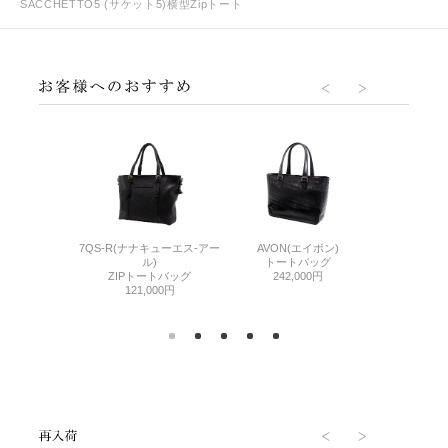
SACCHETTO5 (サケット5)横型Zipトート
O(エヌポロ)
7QS-R(ナナキューエス-アー
AVON(エイボン)
SACCHETTO
ッグ(L)
ル)
トートバッグ
縦型Zi
,000円
ZIPトートバッグ
242,000円
75,
121,000円