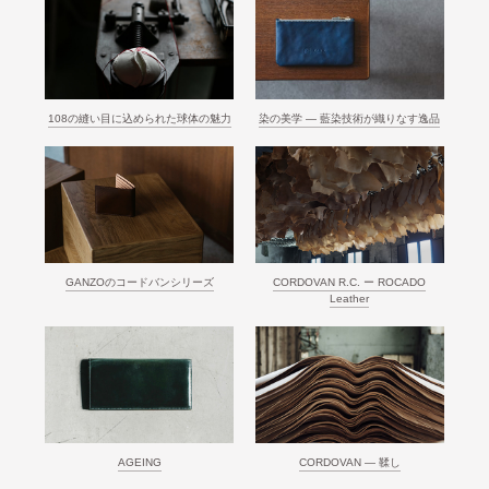
108の縫い目に込められた球体の魅力
染の美学 ― 藍染技術が織りなす逸品
GANZOのコードバンシリーズ
CORDOVAN R.C. ー ROCADO
Leather
AGEING
CORDOVAN ― 鞣し