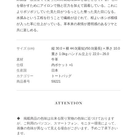
を寝かすためにアイロンで熱と圧力を加えて固着している。これに
よりボソボソしていた見た目がつるっとした整った見た目になる。
水揉みという工程を行うことで繊維がほぐれて、程よい水シボ模様
が入った革に仕上がっている。革本来の表情が透明感のあるツヤと
共に楽しめる。
サイズ (cm)
縦 30.0 × 横 44.0(最短)/50.0(最長) × 厚さ 10.0
重さ 1.0kg ハンドル立上り 22.0～26.0
素材
牛革
仕様
内ポケット ×1
生産国
日本
カテゴリー
トートバッグ
商品番号
59221
◆ 掲載商品の色味は出来る限り実物の色味に近づけております
が、ご利用のパソコン、スマートフォン、モニター環境によって、
画像の色味が異なって見える場合がございます。予めご了承下さい
ませ。