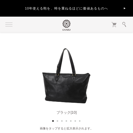
10年使える鞄を、時を重ねるほどに価値あるものへ
ブラック[10]
チョコ[56]
画像をタップすると拡大表示されます。