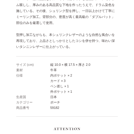
ム鞣しし、厚みのある高品質な下地を作ったうえで、ドラム染色を
施している。その後、シュリンク型を押し、一日以上かけて丁寧に
ミーリング加工。背部分の、密度が高く最高級の「ダブルバット」
部位のみを厳選して使用。
型押し加工ながらも、本シュリンクレザーのような自然な風合いを
再現しており、上品さとしっかりとしたコシを併せ持つ、味わい深
いタンニンレザーに仕上がっている。
サイズ (cm)
縦 10.0 × 横 17.5 × 厚さ 2.0
素材
牛革
仕様
内ポケット × 2
カード × 3
ペン差し × 1
外ポケット × 1
生産国
日本
カテゴリー
ポーチ
商品番号
59182