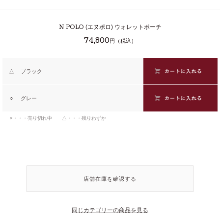
N POLO
(エヌポロ) ウォレットポーチ
74,800
円（税込）
△
ブラック
○
グレー
×・・・売り切れ中 △・・・残りわずか
店舗在庫を確認する
同じカテゴリーの商品を見る