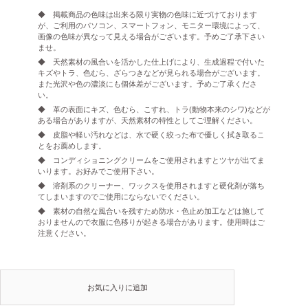
◆ 掲載商品の色味は出来る限り実物の色味に近づけております
が、ご利用のパソコン、スマートフォン、モニター環境によって、
画像の色味が異なって見える場合がございます。予めご了承下さい
ませ。
◆ 天然素材の風合いを活かした仕上げにより、生成過程で付いた
キズやトラ、色むら、ざらつきなどが見られる場合がございます。
また光沢や色の濃淡にも個体差がございます。予めご了承くださ
い。
◆ 革の表面にキズ、色むら、こすれ、トラ(動物本来のシワ)などが
ある場合がありますが、天然素材の特性としてご理解ください。
◆ 皮脂や軽い汚れなどは、水で硬く絞った布で優しく拭き取るこ
とをお薦めします。
◆ コンディショニングクリームをご使用されますとツヤが出てま
いります。お好みでご使用下さい。
◆ 溶剤系のクリーナー、ワックスを使用されますと硬化剤が落ち
てしまいますのでご使用にならないでください。
◆ 素材の自然な風合いを残すため防水・色止め加工などは施して
おりませんので衣服に色移りが起きる場合があります。使用時はご
注意ください。
お気に入りに追加