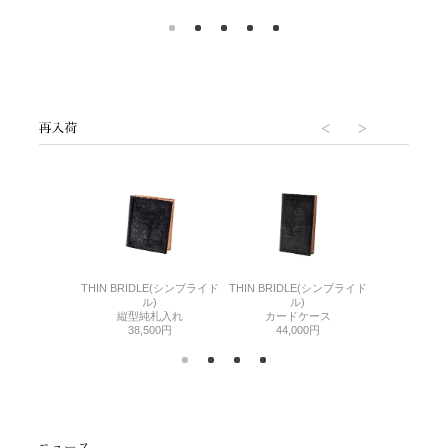
6(リザード6)
THIN BRIDLE(シンブライド
THIN BRIDLE(シンブライド
CORDOVA
刺入れ
ル)
ル)
通しマチ
500円
縦型純札入れ
カードケース
38,
38,500円
44,000円