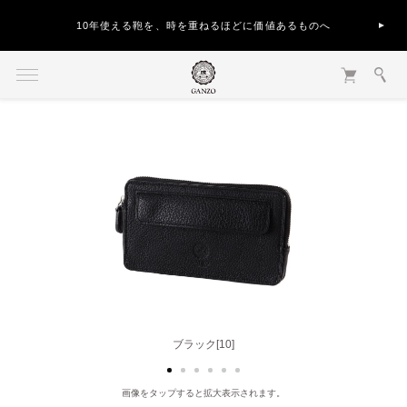
10年使える鞄を、時を重ねるほどに価値あるものへ
ブラック[10]
グレー[20]
画像をタップすると拡大表示されます。