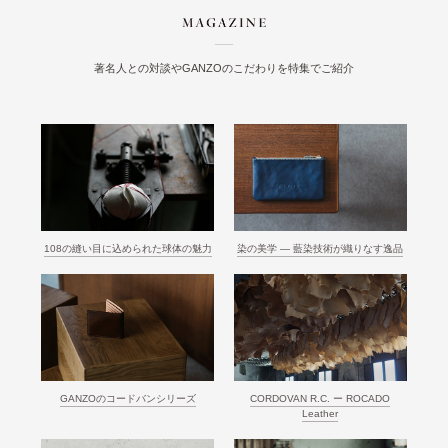
著名人との対談やGANZOのこだわりを特集でご紹介
108の縫い目に込められた球体の魅力
染の美学 ― 藍染技術が織りなす逸品
GANZOのコードバンシリーズ
CORDOVAN R.C. ー ROCADO
Leather