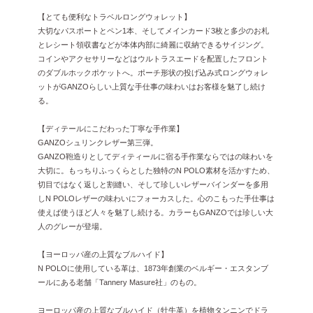
【とても便利なトラベルロングウォレット】
大切なパスポートとペン1本、そしてメインカード3枚と多少のお札
とレシート領収書などが本体内部に綺麗に収納できるサイジング。
コインやアクセサリーなどはウルトラスエードを配置したフロント
のダブルホックポケットへ。ポーチ形状の投げ込み式ロングウォレ
ットがGANZOらしい上質な手仕事の味わいはお客様を魅了し続け
る。
【ディテールにこだわった丁寧な手作業】
GANZOシュリンクレザー第三弾。
GANZO鞄造りとしてディティールに宿る手作業ならではの味わいを
大切に。もっちりふっくらとした独特のN POLO素材を活かすため、
切目ではなく返しと割縫い、そして珍しいレザーバインダーを多用
しN POLOレザーの味わいにフォーカスした。心のこもった手仕事は
使えば使うほど人々を魅了し続ける。カラーもGANZOでは珍しい大
人のグレーが登場。
【ヨーロッパ産の上質なブルハイド】
N POLOに使用している革は、1873年創業のベルギー・エスタンブ
ールにある老舗「Tannery Masure社」のもの。
ヨーロッパ産の上質なブルハイド（牡牛革）を植物タンニンでドラ