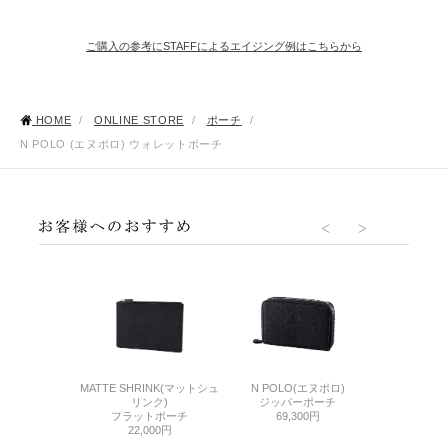
ご購入の参考にSTAFFによるエイジング例はこちらから
HOME
/
ONLINE STORE
/
ポーチ
/
N POLO (エヌポロ) ウォレットポーチ
SACCHETT
RINK(マットシュ
MATTE SHRINK(マットシュ
N POLO(エヌポロ)
ウォレッ
ンク)
リンク)
ジッパーポーチ
17,
ブケース
フラットポーチ
69,300円
300円
22,000円