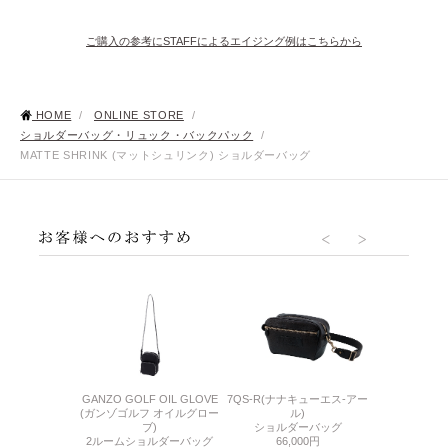
ご購入の参考にSTAFFによるエイジング例はこちらから
HOME
/
ONLINE STORE
/
ショルダーバッグ・リュック・バックパック
/
MATTE SHRINK (マットシュリンク) ショルダーバッグ
O5 (サケット5)
GANZO GOLF OIL GLOVE
7QS-R(ナナキューエス-アー
GUD ST(ジ
グバッグ
(ガンゾゴルフ オイルグロー
ル)
ティ
300円
ブ)
ショルダーバッグ
サコッ
2ルームショルダーバッグ
66,000円
69,