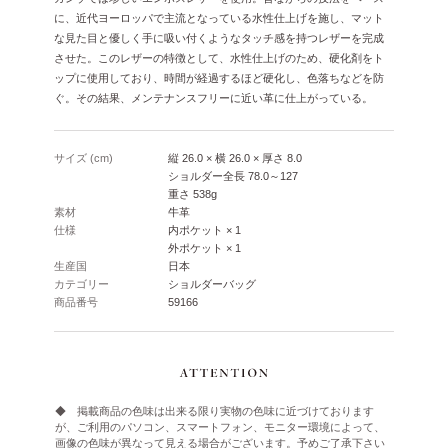
に、近代ヨーロッパで主流となっている水性仕上げを施し、マット
な見た目と優しく手に吸い付くようなタッチ感を持つレザーを完成
させた。このレザーの特徴として、水性仕上げのため、硬化剤をト
ップに使用しており、時間が経過するほど硬化し、色落ちなどを防
ぐ。その結果、メンテナンスフリーに近い革に仕上がっている。
サイズ (cm)
縦 26.0 × 横 26.0 × 厚さ 8.0
ショルダー全長 78.0～127
重さ 538g
素材
牛革
仕様
内ポケット × 1
外ポケット × 1
生産国
日本
カテゴリー
ショルダーバッグ
商品番号
59166
◆ 掲載商品の色味は出来る限り実物の色味に近づけております
が、ご利用のパソコン、スマートフォン、モニター環境によって、
画像の色味が異なって見える場合がございます。予めご了承下さい