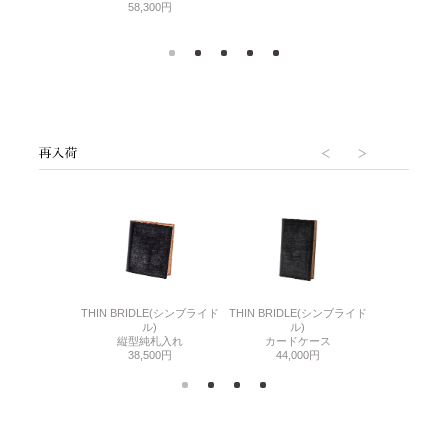
58,300円
6(リザード6)
THIN BRIDLE(シンブライド
THIN BRIDLE(シンブライド
CORDOVA
刺入れ
ル)
ル)
通しマチ
500円
縦型純札入れ
カードケース
38,
38,500円
44,000円