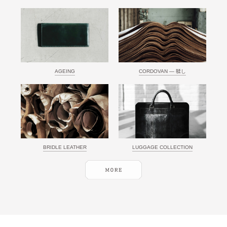
AGEING
CORDOVAN ― 鞣し
BRIDLE LEATHER
LUGGAGE COLLECTION