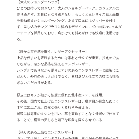
【大人のショルダーバッグ】
ひとつは持っておきたい、大人のショルダーバッグ。カジュアルに
寄り過ぎず、無骨にもなり過ぎない、ちょうど良いサイズ感と品格
を兼ね備えたショルダーバッグ。あえて口元にはジッパーを付け
ず、差し込みテングでラフに留めるデザインに。40mm幅のショルダ
ーテープを採用しており、肩かけでも斜めがけでも快適に使用でき
る。
【静かな存在感を纏う、レザーアクセサリー】
上品な佇まいを表現するためには素材と仕立てが重要。控えめであ
りながら、確かな品格を湛えるエンボスレザー。
シンプルでありながら張りとアジのあるエンボスレザーと縫製にこ
だわり、外見の美しさだけでなく、素材選びと仕立ての技にも揺る
ぎないこだわりがある。
原皮にはキメが細かく強度に優れた北米産ステアを採用。
その後、国内で仕上げたエンボスレザーは、継ぎ目が目立たぬよう
丁寧に加工され、自然な張りと奥行きを備える。
縫製には専用のミシンを用い、革を裏返すことなく外縫いで仕立て
ることで、構造の美しさと端正な印象を両立させている。
【張りのある上品なエンボスレザー】
ガンゾでは珍しいエンボスレザーを使用。昔ながらの技法をベース