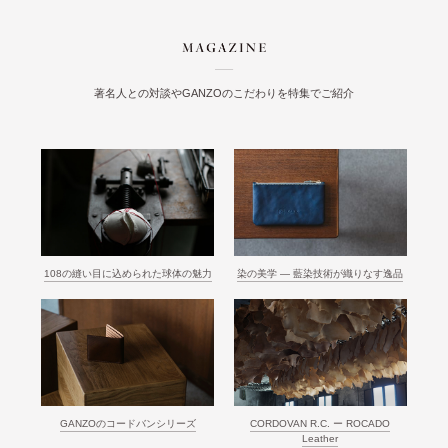
著名人との対談やGANZOのこだわりを特集でご紹介
108の縫い目に込められた球体の魅力
染の美学 ― 藍染技術が織りなす逸品
GANZOのコードバンシリーズ
CORDOVAN R.C. ー ROCADO
Leather