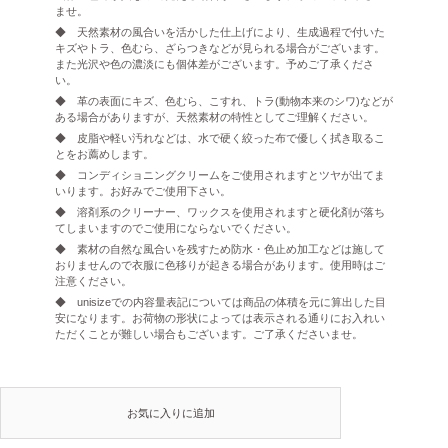
ませ。
◆ 天然素材の風合いを活かした仕上げにより、生成過程で付いた
キズやトラ、色むら、ざらつきなどが見られる場合がございます。
また光沢や色の濃淡にも個体差がございます。予めご了承くださ
い。
◆ 革の表面にキズ、色むら、こすれ、トラ(動物本来のシワ)などが
ある場合がありますが、天然素材の特性としてご理解ください。
◆ 皮脂や軽い汚れなどは、水で硬く絞った布で優しく拭き取るこ
とをお薦めします。
◆ コンディショニングクリームをご使用されますとツヤが出てま
いります。お好みでご使用下さい。
◆ 溶剤系のクリーナー、ワックスを使用されますと硬化剤が落ち
てしまいますのでご使用にならないでください。
◆ 素材の自然な風合いを残すため防水・色止め加工などは施して
おりませんので衣服に色移りが起きる場合があります。使用時はご
注意ください。
◆ unisizeでの内容量表記については商品の体積を元に算出した目
安になります。お荷物の形状によっては表示される通りにお入れい
ただくことが難しい場合もございます。ご了承くださいませ。
お気に入りに追加