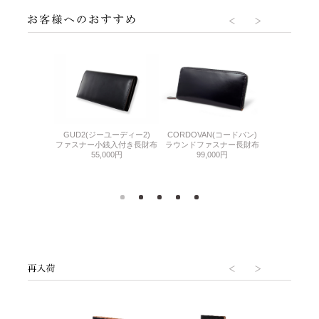
CORDOVAN 
DLE(シンブライド
GUD2(ジーユーディー2)
CORDOVAN(コードバン)
アール
ル)
ファスナー小銭入付き長財布
ラウンドファスナー長財布
ラウンドファ
ァスナー長財布
55,000円
99,000円
110,
000円