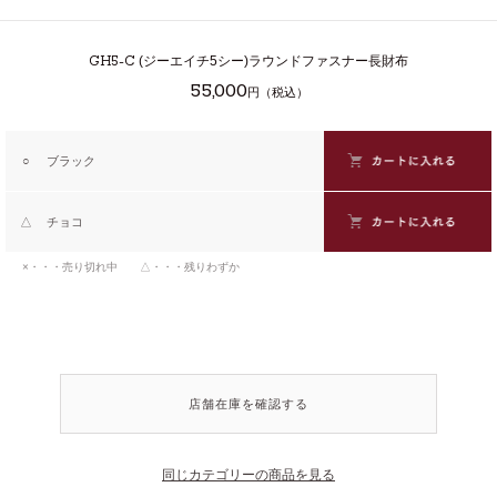
GH5-C
(ジーエイチ5シー)ラウンドファスナー長財布
55,000
円（税込）
○
ブラック
△
チョコ
×・・・売り切れ中 △・・・残りわずか
店舗在庫を確認する
同じカテゴリーの商品を見る