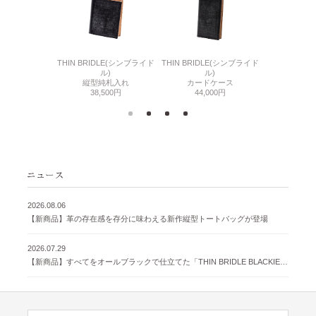
6(リザード6)
THIN BRIDLE(シンブライド
THIN BRIDLE(シンブライド
CORDOVA
刺入れ
ル)
ル)
通しマチ
500円
縦型純札入れ
カードケース
38,
38,500円
44,000円
2026.08.06
【新商品】革の存在感を存分に味わえる新作縦型トートバッグが登場
2026.07.29
【新商品】すべてをオールブラックで仕立てた「THIN BRIDLE BLACKIE 」が登場