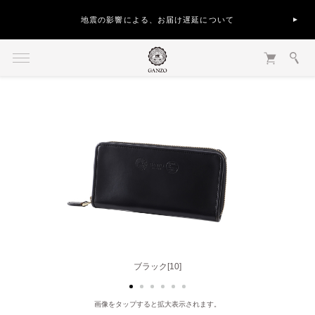
地震の影響による、お届け遅延について
ブラック[10]
チョコ[56]
画像をタップすると拡大表示されます。