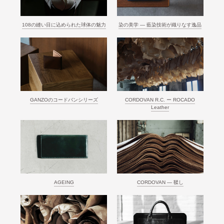
108の縫い目に込められた球体の魅力
染の美学 ― 藍染技術が織りなす逸品
GANZOのコードバンシリーズ
CORDOVAN R.C. ー ROCADO
Leather
AGEING
CORDOVAN ― 鞣し