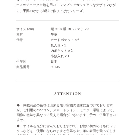
ースのチェック生地を用い、シンプルでカジュアルなデザインなが
ら、手間のかかる製法で作り上げたシリーズ。
サイズ (cm)
縦 9.5 × 横 18.5 × マチ 2.3
素材
牛革
仕様
カードポケット × 6
札入れ × 1
内ポケット × 2
小銭入れ × 1
生産国
日本
商品番号
59135
◆ 掲載商品の色味は出来る限り実物の色味に近づけております
が、ご利用のパソコン、スマートフォン、モニター環境によって、
画像の色味が異なって見える場合がございます。予めご了承下さい
ませ。
◆ オイルを充分に含んでおりますので、お使い初めのうちにワッ
クスなどをご使用になられますと色落ちや、革の表面が曇ってしま