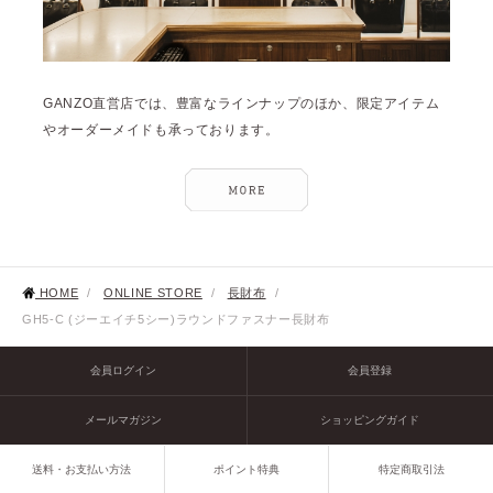
GANZO直営店では、豊富なラインナップのほか、限定アイテム
やオーダーメイドも承っております。
HOME
/
ONLINE STORE
/
長財布
/
GH5-C (ジーエイチ5シー)ラウンドファスナー長財布
会員ログイン
会員登録
メールマガジン
ショッピングガイド
送料・お支払い方法
ポイント特典
特定商取引法