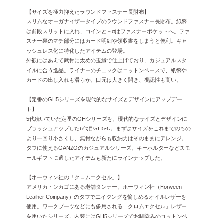
【サイズを極力抑えたラウンドファスナー長財布】
スリムなオーガナイザータイプのラウンドファスナー長財布。紙幣
は前段スリットに入れ、コインと＋αはファスナーポケットへ。ファ
スナー裏のマチ部分にはカード明細や領収書をしまうと便利。キャ
ッシュレス化に特化したアイテムの登場。
外観にはあえて武骨に太めの玉縁で仕上げており、カジュアルスタ
イルに合う逸品。ライナーのチェックはコットンベースで、紙幣や
カードの出し入れも滑らか。口元は大きく開き、視認性も高い。
【定番のGH5シリーズを現代的なサイズとデザインにアップデー
ト】
5代続いていた定番のGHシリーズを、現代的なサイズとデザインに
ブラッシュアップした6代目GH5-C。まずはサイズをこれまでのもの
より一回り小さくし、無骨ながらも収納力はそのままにアレンジ。
タフに使えるGANZOのカジュアルシリーズ。キーホルダーなどスモ
ールギフトに適したアイテムも新たにラインナップした。
【ホーウィン社の「クロムエクセル」】
アメリカ・シカゴにある老舗タンナー、ホーウィン社（Horween
Leather Company）のタフでエイジングを愉しめるオイルレザーを
使用。ワークブーツなどにも多用される「クロムエクセル」レザー
を用いたシリーズ。内装にはGH5シリーズでお馴染みのコットンベ