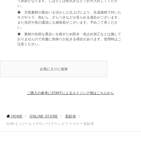
う原因となります。しばらくは乾拭きなどでお手入れしてくださ
い。
◆ 天然素材の風合いを活かした仕上げにより、生成過程で付いた
キズやトラ、色むら、ざらつきなどが見られる場合がございます。
また光沢や色の濃淡にも個体差がございます。予めご了承くださ
い。
◆ 素材の自然な風合いを残すため防水・色止め加工などは施して
おりませんので衣服に色移りが起きる場合があります。使用時はご
注意ください。
お気に入りに追加
ご購入の参考にSTAFFによるエイジング例はこちらから
HOME
/
ONLINE STORE
/
長財布
/
GH5-C (ジーエイチ5シー)ラウンドファスナー長財布