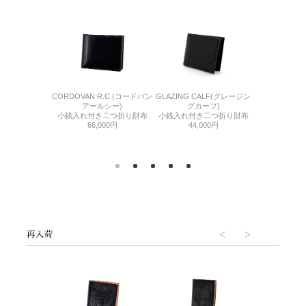
CORDOVAN R.C.(コードバン
THIN BRID
F(ベビーカーフ)
GLAZING CALF(グレージン
アールシー)
ル
き二つ折り財布
グカーフ)
小銭入れ付き二つ折り財布
BOX小銭入れ
000円
小銭入れ付き二つ折り財布
66,000円
札
44,000円
55,