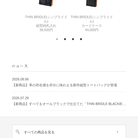
6(リザード6)
THIN BRIDLE(シンブライド
THIN BRIDLE(シンブライド
CORDOVA
刺入れ
ル)
ル)
通しマチ
500円
縦型純札入れ
カードケース
38,
38,500円
44,000円
2026.08.06
【新商品】革の存在感を存分に味わえる新作縦型トートバッグが登場
2026.07.29
【新商品】すべてをオールブラックで仕立てた「THIN BRIDLE BLACKIE 」が登場
すべての商品を見る