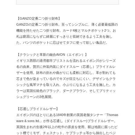
【GANZO定番二つ折り財布】
GANZOの定番二つ折り財布。至ってシンプルに、薄く必要最低限の
機能を持たせた二つ折り財布。カード4枚とマルチポケット2つ。お
札は窮屈にならずに綺麗にすっきりと収納できるよう工夫を施し
た。パンツのポケットに忍ばせてタフに使って欲しい逸品だ。
【クラシックと革新の融合AVON（エイボン）】
イギリス西部の港湾都市ブリストルを流れるエイボン川がシリーズ
名の由来。贅沢に外装内装にダイドスルー（芯通し）ブライドルレ
ザーを使用。財布の折れや曲がりにも柔軟に対応し、革が割れても
芯まで色が染まっているのでキズが目立ちにくい。デザインもクラ
シックな風琴マチを取り入れ、小ぶりになるよう工夫を施した。カ
ラーは英国伝統色のブラック、ダークブラウン、そしてブリティッ
シュグリーンの3色展開。
【芯通しブライドルレザー】
エイボン川のほとりにある1840年創業の英国老舗タンナー「Thomas
ware & sons ltd.」が作る芯通し（ダイドスルー)ブライドルレザー。
英国生まれの生後2年以上の牝牛の原皮を使用。鞣は地面に掘ったピ
ット槽でミモザ、チェスナット、ケブラッチョ等から抽出したベジ