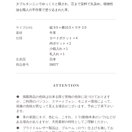
タブルタンニンでゆっくりと鞣され、芯まで染料で丸染め。植物性
油を職人の手作業で塗り込まれた革。
サイズ(cm)
縦 9.5 × 横10.5 × マチ 2.0
素材
牛革
仕様
カードポケット × 4
内ポケット × 2
小銭入れ × 1
札入れ × 1
生産国
日本
商品番号
59077
◆ 掲載商品の色味は出来る限り実物の色味に近づけております
が、ご利用のパソコン、スマートフォン、モニター環境によって、
画像の色味が異なって見える場合がございます。予めご了承下さい
ませ。
◆ 革の表面にキズ、色むら、こすれ、トラ(動物本来のシワ)などが
ある場合がありますが、天然素材の特性としてご理解ください。
◆ ブライドルレザー製品は、ブルーム（ロウ）仕上げを施してお