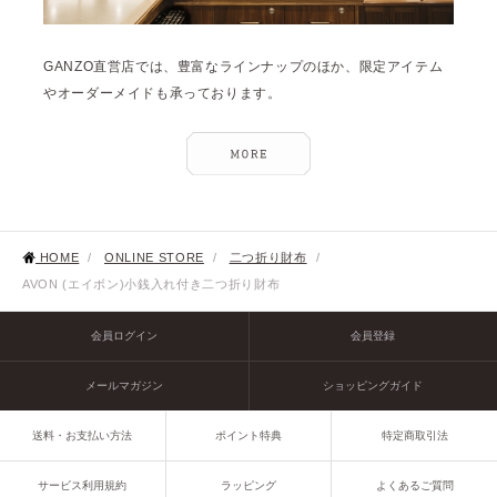
GANZO直営店では、豊富なラインナップのほか、限定アイテム
やオーダーメイドも承っております。
HOME
/
ONLINE STORE
/
二つ折り財布
/
AVON (エイボン)小銭入れ付き二つ折り財布
会員ログイン
会員登録
メールマガジン
ショッピングガイド
送料・お支払い方法
ポイント特典
特定商取引法
サービス利用規約
ラッピング
よくあるご質問