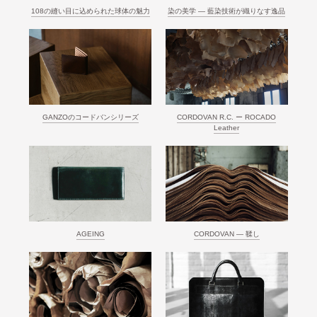
108の縫い目に込められた球体の魅力
染の美学 ― 藍染技術が織りなす逸品
GANZOのコードバンシリーズ
CORDOVAN R.C. ー ROCADO
Leather
AGEING
CORDOVAN ― 鞣し