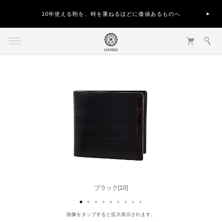
10年使える鞄を、時を重ねるほどに価値あるものへ
ダークブラウン[56]
ブラック[10]
画像をタップすると拡大表示されます。