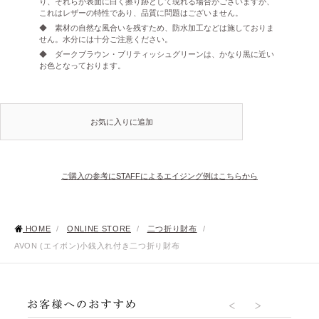
り、それらが表面に白く擦り跡として現れる場合がございますが、
これはレザーの特性であり、品質に問題はございません。
◆ 素材の自然な風合いを残すため、防水加工などは施しておりま
せん。水分には十分ご注意ください。
◆ ダークブラウン・ブリティッシュグリーンは、かなり黒に近い
お色となっております。
お気に入りに追加
ご購入の参考にSTAFFによるエイジング例はこちらから
HOME
/
ONLINE STORE
/
二つ折り財布
/
AVON (エイボン)小銭入れ付き二つ折り財布