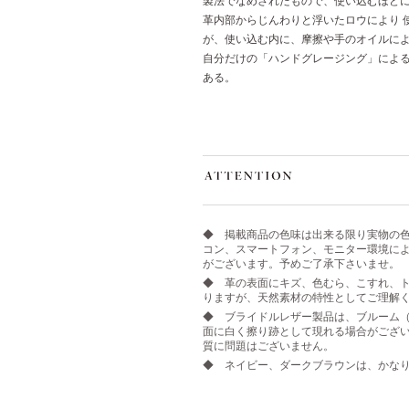
製法でなめされたもので、使い込むほど
革内部からじんわりと浮いたロウにより 
が、使い込む内に、摩擦や手のオイルに
自分だけの「ハンドグレージング」によ
ある。
◆ 掲載商品の色味は出来る限り実物の
コン、スマートフォン、モニター環境に
がございます。予めご了承下さいませ。
◆ 革の表面にキズ、色むら、こすれ、ト
りますが、天然素材の特性としてご理解
◆ ブライドルレザー製品は、ブルーム
面に白く擦り跡として現れる場合がござ
質に問題はございません。
◆ ネイビー、ダークブラウンは、かな