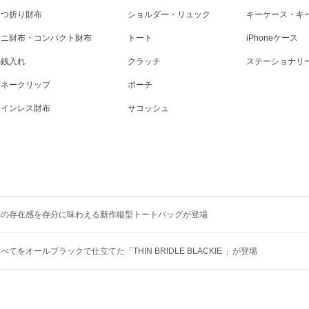
二つ折り財布
ショルダー・リュック
キーケース・キ
ミニ財布・コンパクト財布
トート
iPhoneケース
小銭入れ
クラッチ
ステーショナリ
マネークリップ
ポーチ
コインレス財布
サコッシュ
革の存在感を存分に味わえる新作縦型トートバッグが登場
てをオールブラックで仕立てた「THIN BRIDLE BLACKIE 」が登場