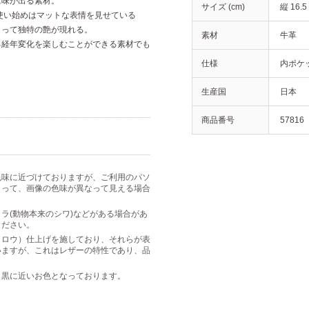
に味が出る素材。
サイズ (cm)
縦 16.5
使い始めはマットな表情を見せている
よって独特の艶が現れる。
素材
牛革
る経年変化を楽しむことができる素材でも
仕様
内ポケッ
生産国
日本
商品番号
57816
色味に近づけておりますが、ご利用のパソ
よって、画像の色味が異なって見える場合
ラ(動物本来のシワ)などがある場合があ
ください。
（ロウ）仕上げを施しており、それらが表
いますが、これはレザーの特性であり、品
り黒に近いお色となっております。