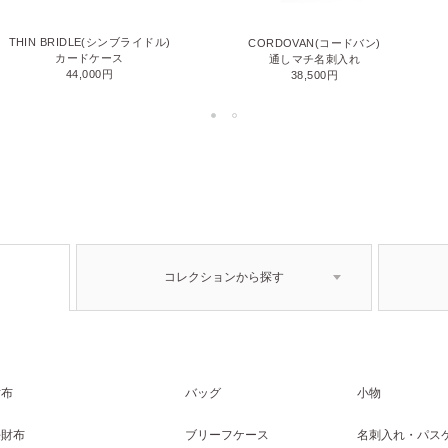
THIN BRIDLE(シンブライドル)
CORDOVAN(コードバン)
カードケース
通しマチ名刺入れ
44,000円
38,500円
コレクションから探す
財布
バッグ
小物
長財布
ブリーフケース
名刺入れ・パス