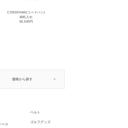
CORDOVAN(コードバン)
CORDOVAN(コードバン)
小銭入れ付き二つ折り財布
純札入れ
71,500円
60,500円
価格から探す
ベルト
ゴルフグッズ
ケース