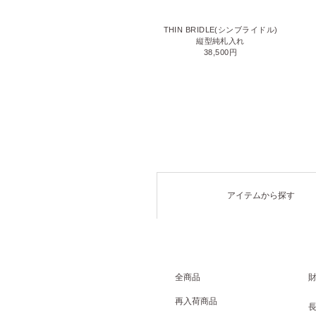
LIZARD6(リザード6)
THIN BRIDLE(シンブライドル)
名刺入れ
縦型純札入れ
71,500円
38,500円
アイテムから探す
全商品
再入荷商品