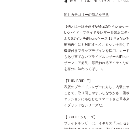
HOME
/
ONLINE STORE
/
iPho
同じカテゴリーの商品を見る
【他とは一線を画すGANZOのiPhoneケ
UKハイド・ブライドルレザーを贅沢に使
より6.7インチiPhoneケース 12 Pro 
動画再生にも対応すべく、ミシンを掛け
機能付きフラップデザインを採用、カード
もあり嘗てないブライドルレザーのiPho
ザーマニア必見。毎日触れるアイテムな
を存分に味わってほしい。
【THIN BRIDLE】
表版のブライドルレザーに対し、内装に
ことで、取り回しやすいしなやかさ、柔
ァッションにもなじむスマートさと革本
イブリッドなシリーズだ。
【BRIDLEシリーズ】
ブライドルレザーは、イギリス「J&E 