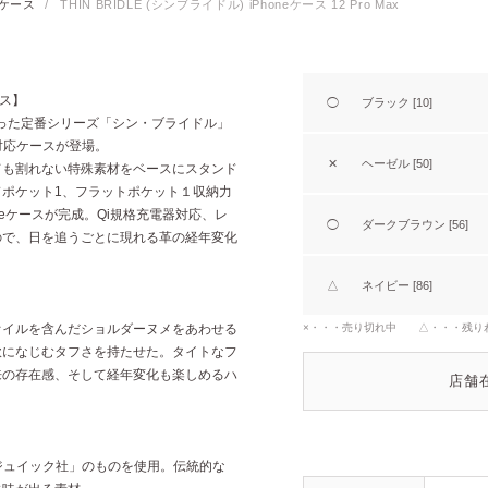
neケース
/
THIN BRIDLE (シンブライドル) iPhoneケース 12 Pro Max
ース】
◯
ブラック [10]
った定番シリーズ「シン・ブライドル」
Max対応ケースが登場。
✕
ヘーゼル [50]
ても割れない特殊素材をベースにスタンド
ポケット1、フラットポケット１収納力
neケースが完成。Qi規格充電器対応、レ
◯
ダークブラウン [56]
ので、日を追うごとに現れる革の経年変化
△
ネイビー [86]
オイルを含んだショルダーヌメをあわせる
×・・・売り切れ中 △・・・残り
軟になじむタフさを持たせた。タイトなフ
来の存在感、そして経年変化も楽しめるハ
店舗
セジュイック社」のものを使用。伝統的な