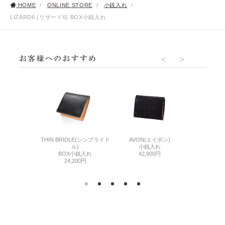
HOME
/
ONLINE STORE
/
小銭入れ
/
LIZARD6 (リザード6) BOX小銭入れ
AVON(エイボン)
BABY CAL
6(リザード6)
THIN BRIDLE(シンブライド
小銭入れ
BOX
し長財布
ル)
42,900円
25,
000円
BOX小銭入れ
24,200円