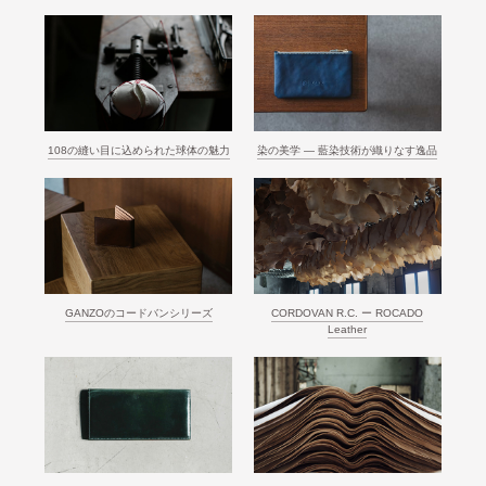
108の縫い目に込められた球体の魅力
染の美学 ― 藍染技術が織りなす逸品
GANZOのコードバンシリーズ
CORDOVAN R.C. ー ROCADO
Leather