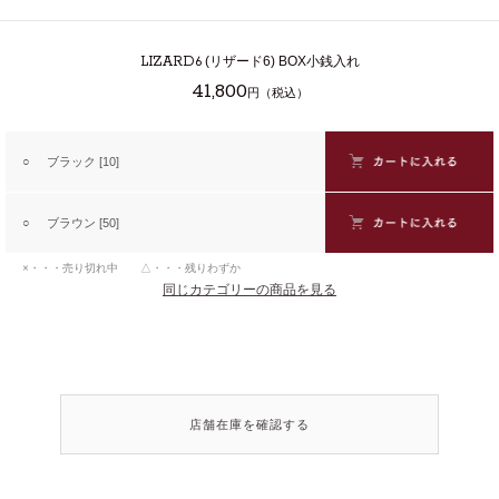
LIZARD6
(リザード6) BOX小銭入れ
41,800
円（税込）
○
ブラック [10]
○
ブラウン [50]
×・・・売り切れ中 △・・・残りわずか
同じカテゴリーの商品を見る
店舗在庫を確認する