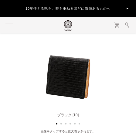
10年使える鞄を、時を重ねるほどに価値あるものへ
ブラック [10]
ブラウン [50]
画像をタップすると拡大表示されます。