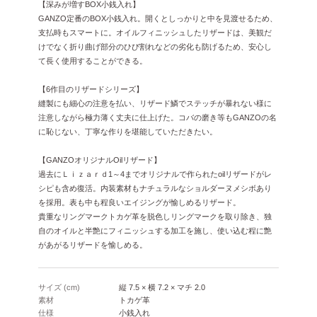
【深みが増すBOX小銭入れ】
GANZO定番のBOX小銭入れ。開くとしっかりと中を見渡せるため、
支払時もスマートに。オイルフィニッシュしたリザードは、美観だ
けでなく折り曲げ部分のひび割れなどの劣化も防げるため、安心し
て長く使用することができる。
【6作目のリザードシリーズ】
縫製にも細心の注意を払い、リザード鱗でステッチが暴れない様に
注意しながら極力薄く丈夫に仕上げた。コバの磨き等もGANZOの名
に恥じない、丁寧な作りを堪能していただきたい。
【GANZOオリジナルOilリザード】
過去にＬｉｚａｒｄ1～4までオリジナルで作られたoilリザードがレ
シピも含め復活。内装素材もナチュラルなショルダーヌメシボあり
を採用。表も中も程良いエイジングが愉しめるリザード。
貴重なリングマークトカゲ革を脱色しリングマークを取り除き、独
自のオイルと半艶にフィニッシュする加工を施し、使い込む程に艶
があがるリザードを愉しめる。
サイズ (cm)
縦 7.5 × 横 7.2 × マチ 2.0
素材
トカゲ革
仕様
小銭入れ