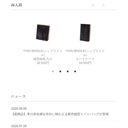
6(リザード6)
THIN BRIDLE(シンブライド
THIN BRIDLE(シンブライド
CORDOVA
刺入れ
ル)
ル)
通しマチ
500円
縦型純札入れ
カードケース
38,
38,500円
44,000円
2026.08.06
【新商品】革の存在感を存分に味わえる新作縦型トートバッグが登場
2026.07.29