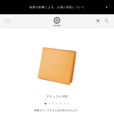
地震の影響による、お届け遅延について
ブラック [10]
ナチュラル [40]
画像をタップすると拡大表示されます。