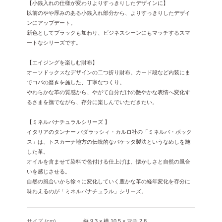
【小銭入れの仕様が変わりよりすっきりしたデザインに】
以前のやや厚みのある小銭入れ部分から、よりすっきりしたデザイ
ンにアップデート。
新色としてブラックも加わり、ビジネスシーンにもマッチするスマ
ートなシリーズです。
【エイジングを楽しむ財布】
オーソドックスなデザインの二つ折り財布。カード段など内装にま
でコバの磨きを施した、丁寧なつくり。
やわらかな革の質感から、やがて自分だけの艶やかな表情へ変化す
るさまを撫でながら、存分に楽しんでいただきたい。
【ミネルバナチュラルシリーズ 】
イタリアのタンナー バダラッシィ・カルロ社の「ミネルバ・ボック
ス」は、トスカーナ地方の伝統的なバケッタ製法というなめしを施
した革。
オイルを含ませて染料で色付ける仕上げは、懐かしさと自然の風合
いを感じさせる。
自然の風合いから徐々に変化していく豊かな革の経年変化を存分に
味わえるのが「ミネルバナチュラル」シリーズ。
サイズ (cm)
縦 9.3 × 横 10.5 × マチ 2.8