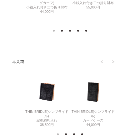
ル)
グカーフ)
小銭入れ付き二つ折り財布
ナチュ
き二つ折り財布
小銭入れ付き二つ折り財布
55,000円
BOX
500円
44,000円
18,
6(リザード6)
THIN BRIDLE(シンブライド
THIN BRIDLE(シンブライド
CORDOVA
刺入れ
ル)
ル)
通しマチ
500円
縦型純札入れ
カードケース
38,
38,500円
44,000円