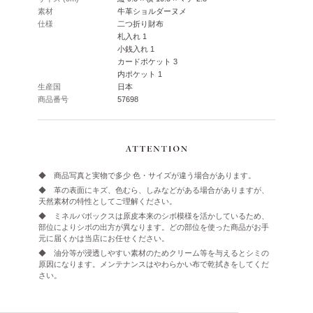
素材
牛革ショルダーヌメ
仕様
二つ折り財布
札入れ 1
小銭入れ 1
カードポケット 3
内ポケット 1
生産国
日本
商品番号
57698
◆ 商品写真と実物で多少 色・サイズが違う場合があります。
◆ 革の表面にキズ、色むら、しみなどがある場合がありますが、
天然素材の特性としてご理解ください。
◆ ミネルバボックスは原皮本来のシボ模様を活かしているため、
部位によりシボの出方が異なります。どの部位を使った商品がお手
元に届くかは当店にお任せください。
◆ 油分等が浸透しやすい素材のためクリーム等を与えるとシミの
原因になります。メンテナンスはやわらかい布で乾拭きをしてくだ
さい。