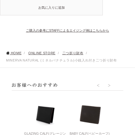
お気に入りに追加
ご購入の参考にSTAFFによるエイジング例はこちらから
HOME
/
ONLINE STORE
/
二つ折り財布
/
MINERVA NATURAL (ミネルバナチュラル)小銭入れ付き二つ折り財布
DLE(シンブライド
GLAZING CALF(グレージン
BABY CALF(ベビーカーフ)
MINERVA NA