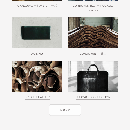
GANZOのコードバンシリーズ
CORDOVAN R.C. ー ROCADO
Leather
AGEING
CORDOVAN ― 鞣し
BRIDLE LEATHER
LUGGAGE COLLECTION