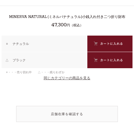
MINERVA NATURAL
(ミネルバナチュラル)小銭入れ付き二つ折り財布
47,300
円（税込）
○
ナチュラル
△
ブラック
×・・・売り切れ中 △・・・残りわずか
同じカテゴリーの商品を見る
店舗在庫を確認する