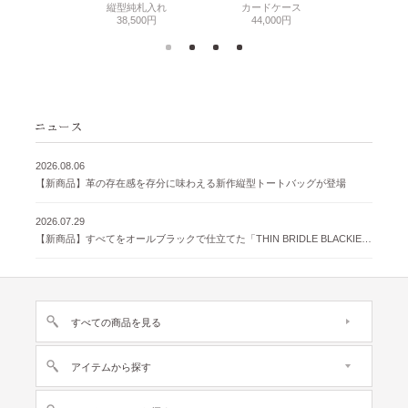
500円
縦型純札入れ
カードケース
38,
38,500円
44,000円
2026.08.06
【新商品】革の存在感を存分に味わえる新作縦型トートバッグが登場
2026.07.29
【新商品】すべてをオールブラックで仕立てた「THIN BRIDLE BLACKIE 」が登場
すべての商品を見る
アイテムから探す