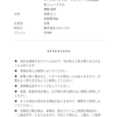
色:ニュートラル
種類:油性
仕様
容器:ビン
内容量:50g
生産国
日本
製造元
株式会社コロンブス
ブランド
57464
◆ 油分を補給するクリームなので、元の色より多少濃く仕上がる
ことがあります。
◆ 用途以外には使用しないでください。
◆ 多量に使い過ぎると、ベタツキが残ることがありますので、少
量をよく塗り広げるように使用してください。
◆ 使用後は必ずキャップをしてください。
◆ 高温・直射日光を避け、お子様の手の届かない場所に保管して
ください。
◆ オイル成分が染み出る場合がありますので、横置きで保管しな
いでください。
◆ 当商品ご購入後は、本商品、及びクリームご使用の商品共に
「ご返品不可」となりますので、予めご了承の上、ご購入・ご使用