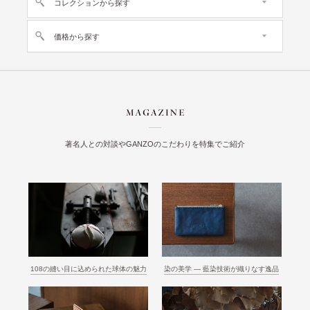
コレクションから探す
価格から探す
著名人との対談やGANZOのこだわりを特集でご紹介
108の縫い目に込められた球体の魅力
染の美学 ― 藍染技術が織りなす逸品