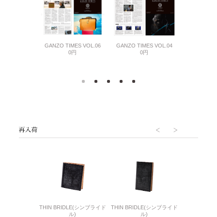
アフター
ーケア用品
GANZO TIMES VOL.06
GANZO TIMES VOL.04
コンディショ
ン用WAX
0円
0円
2,2
200円
6(リザード6)
THIN BRIDLE(シンブライド
THIN BRIDLE(シンブライド
CORDOVA
刺入れ
ル)
ル)
通しマチ