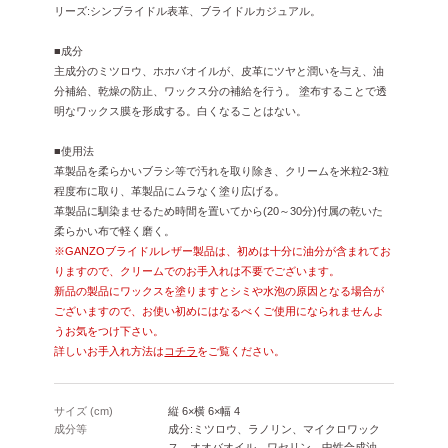
リーズ:シンブライドル表革、ブライドルカジュアル。
■成分
主成分のミツロウ、ホホバオイルが、皮革にツヤと潤いを与え、油
分補給、乾燥の防止、ワックス分の補給を行う。
塗布することで透
明なワックス膜を形成する。白くなることはない。
■使用法
革製品を柔らかいブラシ等で汚れを取り除き、クリームを米粒2-3粒
程度布に取り、革製品にムラなく塗り広げる。
革製品に馴染ませるため時間を置いてから(20～30分)付属の乾いた
柔らかい布で軽く磨く。
※GANZOブライドルレザー製品は、初めは十分に油分が含まれてお
りますので、クリームでのお手入れは不要でございます。
新品の製品にワックスを塗りますとシミや水泡の原因となる場合が
ございますので、お使い初めにはなるべくご使用になられませんよ
うお気をつけ下さい。
詳しいお手入れ方法は
コチラ
をご覧ください。
サイズ (cm)
縦 6×横 6×幅 4
成分等
成分:ミツロウ、ラノリン、マイクロワック
ス、オオバオイル、ワセリン、中性合成油