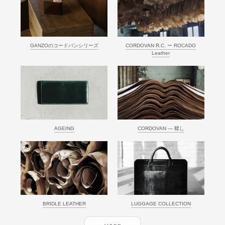
GANZOのコードバンシリーズ
CORDOVAN R.C. ー ROCADO
Leather
AGEING
CORDOVAN ― 鞣し
BRIDLE LEATHER
LUGGAGE COLLECTION