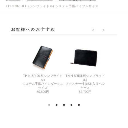
THIN BRIDLE (シンブライドル) システム手帳バイブルサイズ
O(エヌポロ)
THIN BRIDLE(シンブライド
THIN BRIDLE(シンブライド
MAESTRO2
コード
ル)
ル)
3本差し
500円
ファスナー付き5本入りペン
システム手帳バインダーミニ
28,
ケース
サイズ
62,700円
50,600円