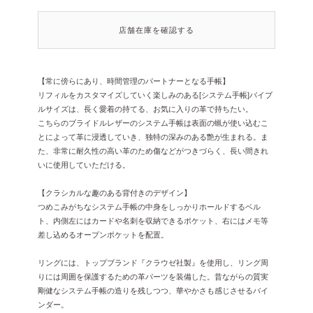
店舗在庫を確認する
【常に傍らにあり、時間管理のパートナーとなる手帳】
リフィルをカスタマイズしていく楽しみのある[システム手帳]バイブ
ルサイズは、長く愛着の持てる、お気に入りの革で持ちたい。
こちらのブライドルレザーのシステム手帳は表面の蝋が使い込むこ
とによって革に浸透していき、独特の深みのある艶が生まれる。ま
た、非常に耐久性の高い革のため傷などがつきづらく、長い間きれ
いに使用していただける。
【クラシカルな趣のある背付きのデザイン】
つめこみがちなシステム手帳の中身をしっかりホールドするベル
ト、内側左にはカードや名刺を収納できるポケット、右にはメモ等
差し込めるオープンポケットを配置。
リングには、トップブランド『クラウゼ社製』を使用し、リング周
りには周囲を保護するための革パーツを装備した。昔ながらの質実
剛健なシステム手帳の造りを残しつつ、華やかさも感じさせるバイ
ンダー。