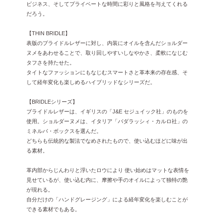
ビジネス、そしてプライベートな時間に彩りと風格を与えてくれる
だろう。
【THIN BRIDLE】
表版のブライドルレザーに対し、内装にオイルを含んだショルダー
ヌメをあわせることで、取り回しやすいしなやかさ、柔軟になじむ
タフさを持たせた。
タイトなファッションにもなじむスマートさと革本来の存在感、そ
して経年変化も楽しめるハイブリッドなシリーズだ。
【BRIDLEシリーズ】
ブライドルレザーは、イギリスの「J&E セジュイック社」のものを
使用。ショルダーヌメは、イタリア「バダラッシィ・カルロ社」の
ミネルバ・ボックスを選んだ。
どちらも伝統的な製法でなめされたもので、使い込むほどに味が出
る素材。
革内部からじんわりと浮いたロウにより 使い始めはマットな表情を
見せているが、使い込む内に、摩擦や手のオイルによって独特の艶
が現れる。
自分だけの「ハンドグレージング」による経年変化を楽しむことが
できる素材でもある。