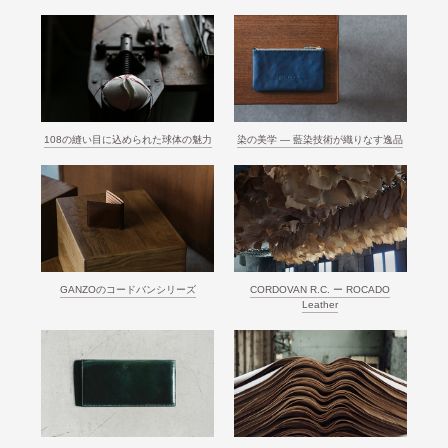
108の縫い目に込められた球体の魅力
染の美学 ― 藍染技術が織りなす逸品
GANZOのコードバンシリーズ
CORDOVAN R.C. ー ROCADO
Leather