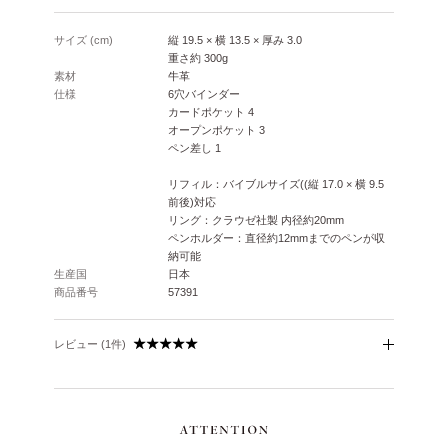
サイズ (cm)
縦 19.5 × 横 13.5 × 厚み 3.0
重さ約 300g
素材
牛革
仕様
6穴バインダー
カードポケット 4
オープンポケット 3
ペン差し 1
リフィル：バイブルサイズ((縦 17.0 × 横 9.5
前後)対応
リング：クラウゼ社製 内径約20mm
ペンホルダー：直径約12mmまでのペンが収
納可能
生産国
日本
商品番号
57391
レビュー (1件)