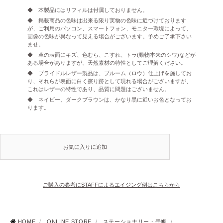
◆ 本製品にはリフィルは付属しておりません。
◆ 掲載商品の色味は出来る限り実物の色味に近づけております
が、ご利用のパソコン、スマートフォン、モニター環境によって、
画像の色味が異なって見える場合がございます。予めご了承下さい
ませ。
◆ 革の表面にキズ、色むら、こすれ、トラ(動物本来のシワ)などが
ある場合がありますが、天然素材の特性としてご理解ください。
◆ ブライドルレザー製品は、ブルーム（ロウ）仕上げを施してお
り、それらが表面に白く擦り跡として現れる場合がございますが、
これはレザーの特性であり、品質に問題はございません。
◆ ネイビー、ダークブラウンは、かなり黒に近いお色となってお
ります。
お気に入りに追加
ご購入の参考にSTAFFによるエイジング例はこちらから
HOME
/
ONLINE STORE
/
ステーショナリー・手帳
/