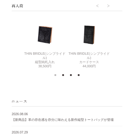
6(リザード6)
THIN BRIDLE(シンブライド
THIN BRIDLE(シンブライド
CORDOVA
刺入れ
ル)
ル)
通しマチ
500円
縦型純札入れ
カードケース
38,
38,500円
44,000円
2026.08.06
【新商品】革の存在感を存分に味わえる新作縦型トートバッグが登場
2026.07.29