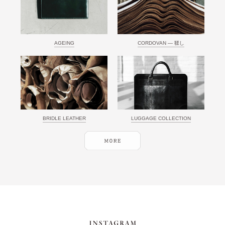
AGEING
CORDOVAN ― 鞣し
BRIDLE LEATHER
LUGGAGE COLLECTION