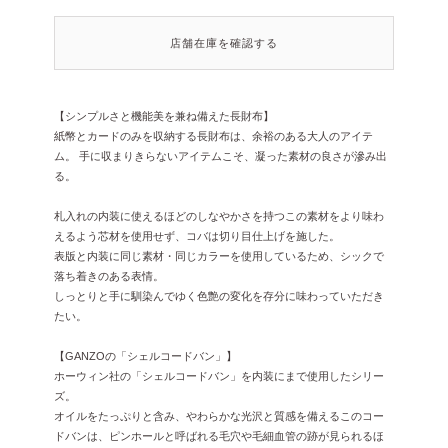
店舗在庫を確認する
【シンプルさと機能美を兼ね備えた長財布】
紙幣とカードのみを収納する長財布は、余裕のある大人のアイテ
ム。 手に収まりきらないアイテムこそ、凝った素材の良さが滲み出
る。
札入れの内装に使えるほどのしなやかさを持つこの素材をより味わ
えるよう芯材を使用せず、コバは切り目仕上げを施した。
表版と内装に同じ素材・同じカラーを使用しているため、シックで
落ち着きのある表情。
しっとりと手に馴染んでゆく色艶の変化を存分に味わっていただき
たい。
【GANZOの「シェルコードバン」】
ホーウィン社の「シェルコードバン」を内装にまで使用したシリー
ズ。
オイルをたっぷりと含み、やわらかな光沢と質感を備えるこのコー
ドバンは、ピンホールと呼ばれる毛穴や毛細血管の跡が見られるほ