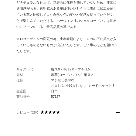
どナチュラルな仕上げ。革表面に化粧を施していないため、非常に
透明感がある。透明感のある革は使い込むうちに表面に加工を施し
ている革と比較してより自然な色の変化や艶感を使っていただくこ
とで楽しんでいただける。ホーウィン社のシェルコードバンは世界
中にファンのいる、最高品質の革である。
※ロゴデザインの変更の為、生産時期により、ロゴの下に英文が入
っているものとないものが混在いたします。ご了承のほどお願いい
たします。
サイズ(cm)
縦 9.0 × 横 19.0 × マチ 1.5
素材
馬革(コードバン) × 牛革ヌメ
仕様
マチなし長財布
札入れ 1, 小銭入れ なし, カードポケット 5
生産国
日本
商品番号
57127
レビュー (2件)