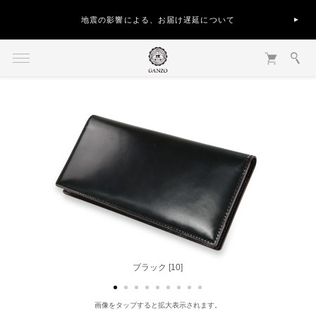
地震の影響による、お届け遅延について
ナチュラル [40]
ブラック [10]
画像をタップすると拡大表示されます。