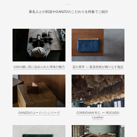
著名人との対談やGANZOのこだわりを特集でご紹介
108の縫い目に込められた球体の魅力
染の美学 ― 藍染技術が織りなす逸品
GANZOのコードバンシリーズ
CORDOVAN R.C. ー ROCADO
Leather