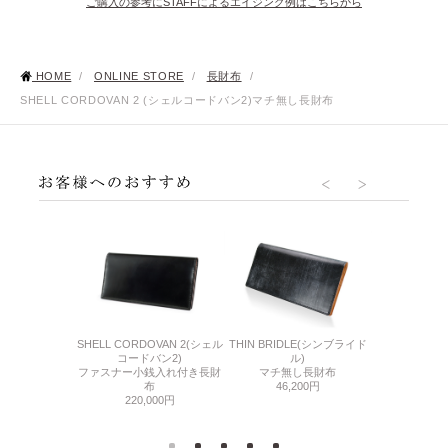
ご購入の参考にSTAFFによるエイジング例はこちらから
HOME
/
ONLINE STORE
/
長財布
/
SHELL CORDOVAN 2 (シェルコードバン2)マチ無し長財布
LINE
F(ベビーカーフ)
SHELL CORDOVAN 2(シェル
THIN BRIDLE(シンブライド
ファスナー小
し長財布
コードバン2)
ル)
長
500円
ファスナー小銭入れ付き長財
マチ無し長財布
80,
布
46,200円
220,000円