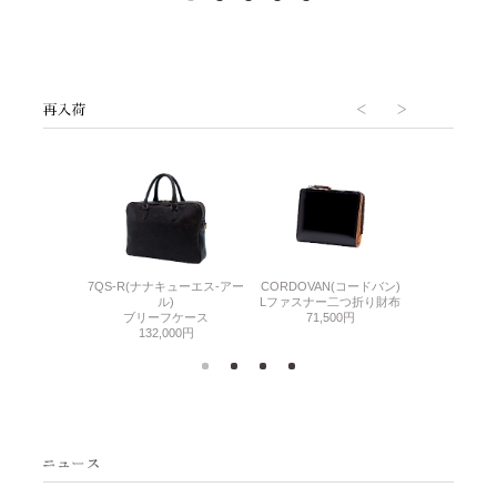
7QS-R(ナナキューエス-アー
CORDOVAN(コードバン)
CORDOVA
N(コードバン)
ル)
Lファスナー二つ折り財布
小銭入れ付き
札入れ
ブリーフケース
71,500円
71,
500円
132,000円