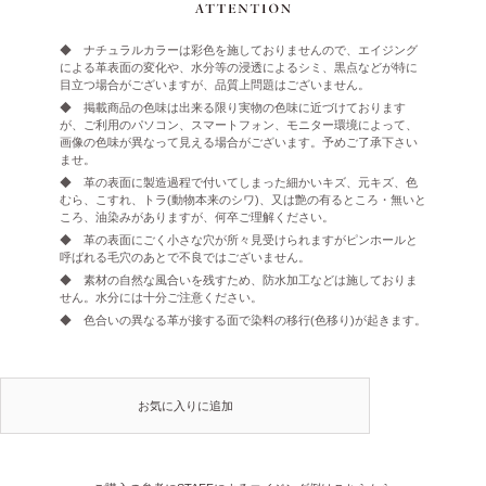
◆ ナチュラルカラーは彩色を施しておりませんので、エイジング
による革表面の変化や、水分等の浸透によるシミ、黒点などが特に
目立つ場合がございますが、品質上問題はございません。
◆ 掲載商品の色味は出来る限り実物の色味に近づけております
が、ご利用のパソコン、スマートフォン、モニター環境によって、
画像の色味が異なって見える場合がございます。予めご了承下さい
ませ。
◆ 革の表面に製造過程で付いてしまった細かいキズ、元キズ、色
むら、こすれ、トラ(動物本来のシワ)、又は艶の有るところ・無いと
ころ、油染みがありますが、何卒ご理解ください。
◆ 革の表面にごく小さな穴が所々見受けられますがピンホールと
呼ばれる毛穴のあとで不良ではございません。
◆ 素材の自然な風合いを残すため、防水加工などは施しておりま
せん。水分には十分ご注意ください。
◆ 色合いの異なる革が接する面で染料の移行(色移り)が起きます。
お気に入りに追加