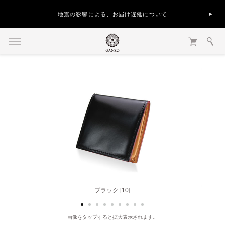
地震の影響による、お届け遅延について
ブラック [10]
ヘーゼル [50]
画像をタップすると拡大表示されます。