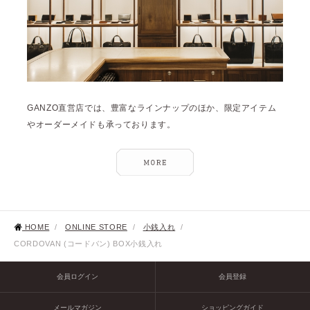
GANZO直営店では、豊富なラインナップのほか、限定アイテム
やオーダーメイドも承っております。
HOME
/
ONLINE STORE
/
小銭入れ
/
CORDOVAN (コードバン) BOX小銭入れ
会員ログイン
会員登録
メールマガジン
ショッピングガイド