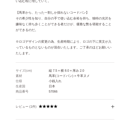
い込む程に増していく。
【馬革から、たった一割しか採れないコードバン】
その希少性を知り、自分の手で使い込む余裕を持ち、独特の光沢を
嫌味なく持ち歩くことができる者だけが、優雅な艶を堪能すること
ができるのだ。
※ロゴデザインの変更の為、生産時期により、ロゴの下に英文が入
っているものとないものが混在いたします。ご了承のほどお願いい
たします。
サイズ(cm)
縦 7.5 × 横 8.0 × 厚み 2.0
素材
馬革(コードバン) × 牛革ヌメ
仕様
小銭入れ
生産国
日本
商品番号
57066
レビュー (1件)