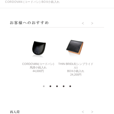
CORDOVAN (コードバン) BOX小銭入れ
LIZARD6
ーユーディー2)
CORDOVAN(コードバン)
THIN BRIDLE(シンブライド
BOX
付き小銭入れ
馬蹄小銭入れ
ル)
41,
400円
44,000円
BOX小銭入れ
24,200円