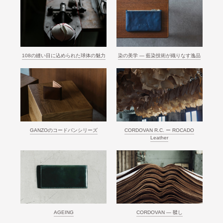
108の縫い目に込められた球体の魅力
染の美学 ― 藍染技術が織りなす逸品
GANZOのコードバンシリーズ
CORDOVAN R.C. ー ROCADO
Leather
AGEING
CORDOVAN ― 鞣し