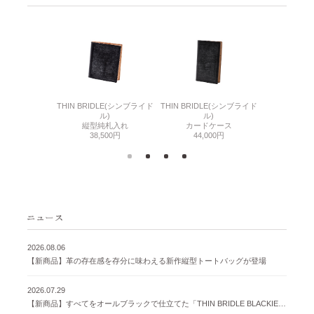
6(リザード6)
THIN BRIDLE(シンブライド
THIN BRIDLE(シンブライド
CORDOVA
刺入れ
ル)
ル)
通しマチ
500円
縦型純札入れ
カードケース
38,
38,500円
44,000円
2026.08.06
【新商品】革の存在感を存分に味わえる新作縦型トートバッグが登場
2026.07.29
【新商品】すべてをオールブラックで仕立てた「THIN BRIDLE BLACKIE 」が登場