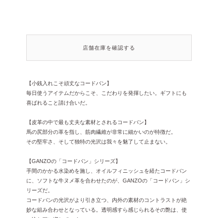
店舗在庫を確認する
【小銭入れこそ頑丈なコードバン】
毎日使うアイテムだからこそ、こだわりを発揮したい。ギフトにも
喜ばれること請け合いだ。
【皮革の中で最も丈夫な素材とされるコードバン】
馬の尻部分の革を指し、筋肉繊維が非常に細かいのが特徴だ。
その堅牢さ、そして独特の光沢は我々を魅了して止まない。
【GANZOの「コードバン」シリーズ】
手間のかかる水染めを施し、オイルフィニッシュを経たコードバン
に、ソフトな牛ヌメ革を合わせたのが、GANZOの「コードバン」シ
リーズだ。
コードバンの光沢がより引き立つ、内外の素材のコントラストが絶
妙な組み合わせとなっている。透明感すら感じられるその艶は、使