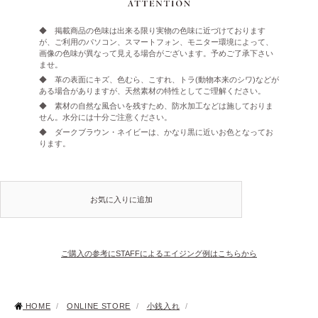
◆ 掲載商品の色味は出来る限り実物の色味に近づけております
が、ご利用のパソコン、スマートフォン、モニター環境によって、
画像の色味が異なって見える場合がございます。予めご了承下さい
ませ。
◆ 革の表面にキズ、色むら、こすれ、トラ(動物本来のシワ)などが
ある場合がありますが、天然素材の特性としてご理解ください。
◆ 素材の自然な風合いを残すため、防水加工などは施しておりま
せん。水分には十分ご注意ください。
◆ ダークブラウン・ネイビーは、かなり黒に近いお色となってお
ります。
お気に入りに追加
ご購入の参考にSTAFFによるエイジング例はこちらから
HOME
/
ONLINE STORE
/
小銭入れ
/