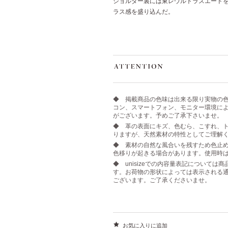
ショルダー裏には東レウルトラスエード
ラス感を盛り込んだ。
◆ 掲載商品の色味は出来る限り実物の
コン、スマートフォン、モニター環境に
がございます。予めご了承下さいませ。
◆ 革の表面にキズ、色むら、こすれ、ト
りますが、天然素材の特性としてご理解
◆ 素材の自然な風合いを残すため色止
色移りが起きる場合があります。使用時
◆ unisizeでの内容量表記について
す。お荷物の形状によっては表示される
ございます。ご了承くださいませ。
お気に入りに追加