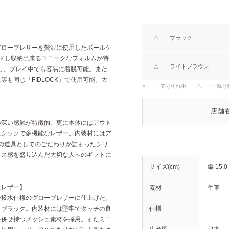
△
ブラック
る撥水グローブレザーを贅沢に使用したボールケ
ドし収納出来るユニークなフォルムが特
△
ライトブラウン
用し、プレイ中でも容易に着脱可能。また
も同じ「FIDLOCK」で使用可能。大
×・・・売り切れ中 △・・・残り
店舗
】
い深い感触が特徴的、更に本体にはアウト
たシックで多機能なレザー。内装材にはア
Oの道具としてのごだわりが詰まったシリ
ラス感を盛り込んだ大切な人へのギフトに
サイズ(cm)
縦 15.0 
たレザー】
素材
牛革
で撥水仕様のグローブレザーに仕上げた。
とブラック。内装材には堅牢でタッチの良
仕様
を併せ持つメッシュ素材を採用。またミニ