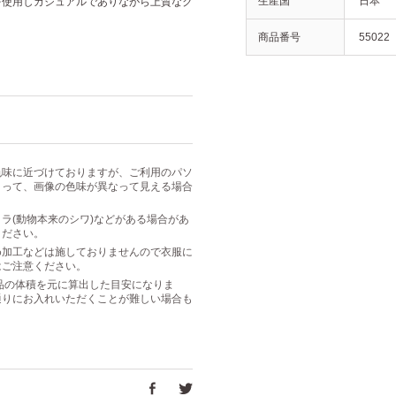
生産国
日本
を使用しカジュアルでありながら上質なク
商品番号
55022
色味に近づけておりますが、ご利用のパソ
よって、画像の色味が異なって見える場合
ラ(動物本来のシワ)などがある場合があ
ください。
め加工などは施しておりませんので衣服に
はご注意ください。
は商品の体積を元に算出した目安になりま
通りにお入れいただくことが難しい場合も