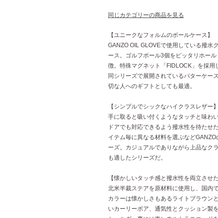
同じカテゴリーの商品を見る
【ユニークなフォルムのボールケース】
GANZO OIL GLOVEで使用してい
ース。ゴルフボール3個をピッタリホール
徴。特殊マグネット「FIDLOCK」を採
同シリーズで展開されているパターケース等
切な人へのギフトとしても最適。
【シンプルでシックなハイクラスレザー
手に取ると吸い付くようなタッチと味わ
ドアでも対応できるよう撥水性を待たせ
イテム毎に異なる材料を選ぶなどGANZ
ーズ。カジュアルでありながら上品なク
も適したシリーズだ。
【懐かしいタッチ感と撥水性を両立させ
北米半裁ステアを原材料に使用し、国内
カラーは懐かしさもあるライトブラウン
いカーリーボア、通気性とクッション製