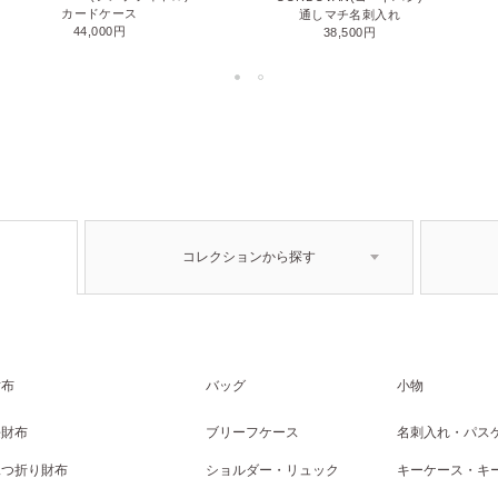
カードケース
通しマチ名刺入れ
44,000円
38,500円
コレクションから探す
財布
バッグ
小物
長財布
ブリーフケース
名刺入れ・パス
二つ折り財布
ショルダー・リュック
キーケース・キ