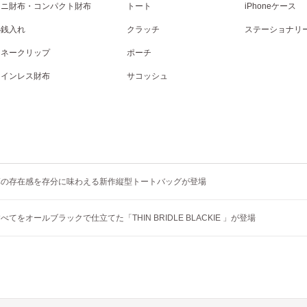
ミニ財布・コンパクト財布
トート
iPhoneケース
小銭入れ
クラッチ
ステーショナリ
マネークリップ
ポーチ
コインレス財布
サコッシュ
革の存在感を存分に味わえる新作縦型トートバッグが登場
てをオールブラックで仕立てた「THIN BRIDLE BLACKIE 」が登場